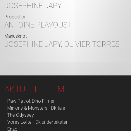
JOSEPHINE JAPY
Produktion
ANTOINE PLAYOUST
Manuskript
JOSEPHINE JAPY, OLIVIER TORRES
AKTUELLE FILM
Paw Patrol: Dino Filmen
Minions & Monsters - Dk tale
The Odyssey
Vores Løfte - Dk undertekster
Enzo