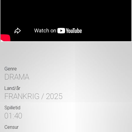
Genre
DRAMA
Land/år
FRANKRIG / 2025
Spilletid
01:40
Censur