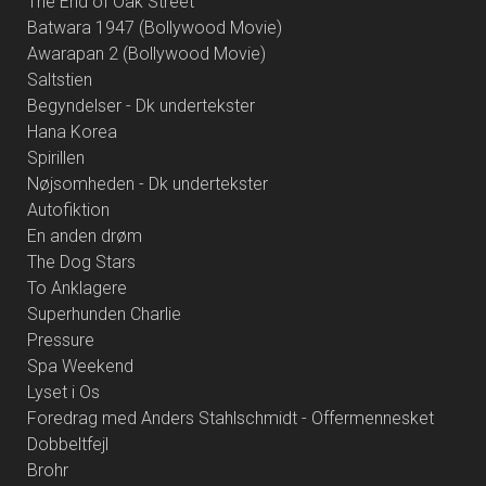
The End of Oak Street
Batwara 1947 (Bollywood Movie)
Awarapan 2 (Bollywood Movie)
Saltstien
Begyndelser - Dk undertekster
Hana Korea
Spirillen
Nøjsomheden - Dk undertekster
Autofiktion
En anden drøm
The Dog Stars
To Anklagere
Superhunden Charlie
Pressure
Spa Weekend
Lyset i Os
Foredrag med Anders Stahlschmidt - Offermennesket
Dobbeltfejl
Brohr