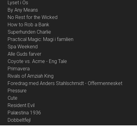
Lyset i Os
By Any Means
No Rest for the Wicked
How to Rob a Bank
Superhunden Charlie
Practical Magic: Magi i familien
Spa Weekend
Alle Guds farver
Coyote vs. Acme - Eng Tale
Primavera
Rivals of Amziah King
Foredrag med Anders Stahlschmidt - Offermennesket
Pressure
Cute
Resident Evil
Palæstina 1936
Dobbeltfejl
Brohr
Heart of the Beast