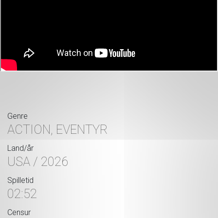
Genre
ACTION, EVENTYR
Land/år
USA / 2026
Spilletid
02:52
Censur