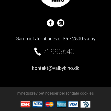
Gammel Jernbanevej 36 • 2500 valby
71993640
kontakt@valbykino.dk
nyhedsbrev
betingelser
persondata
cookies