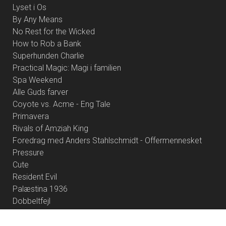
Lyset i Os
By Any Means
No Rest for the Wicked
How to Rob a Bank
Superhunden Charlie
Practical Magic: Magi i familien
Spa Weekend
Alle Guds farver
Coyote vs. Acme - Eng Tale
Primavera
Rivals of Amziah King
Foredrag med Anders Stahlschmidt - Offermennesket
Pressure
Cute
Resident Evil
Palæstina 1936
Dobbeltfejl
Brohr
Heart of the Beast