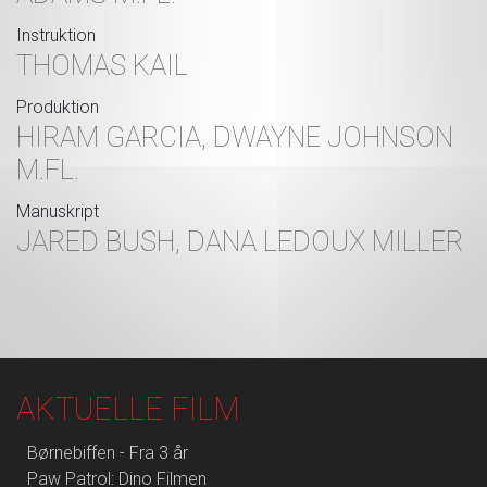
Instruktion
THOMAS KAIL
Produktion
HIRAM GARCIA, DWAYNE JOHNSON
M.FL.
Manuskript
JARED BUSH, DANA LEDOUX MILLER
AKTUELLE FILM
Børnebiffen - Fra 3 år
Paw Patrol: Dino Filmen