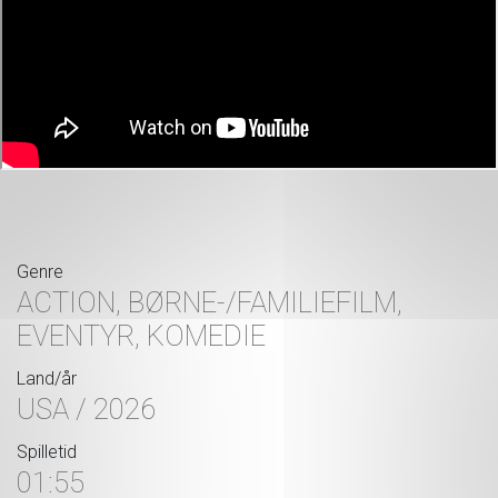
Genre
ACTION, BØRNE-/FAMILIEFILM,
EVENTYR, KOMEDIE
Land/år
USA / 2026
Spilletid
01:55