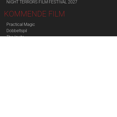
NIGHT TERRORS FILM FESTIVAL 2027
KOMMENDE FILM
Practical Magic
Dobbeltspil
The Invite
De Gaulle: Modstandens Pris
Young Mothers
Skolen med magiske dyr – Filmen
The End of Oak Street
Dobbeltspil - Dk undertekster
Batwara 1947 (Bollywood Movie)
Awarapan 2 (Bollywood Movie)
Begyndelser - Dk undertekster
Saltstien
Hana Korea
Insidious: Out of the Further
Spirillen