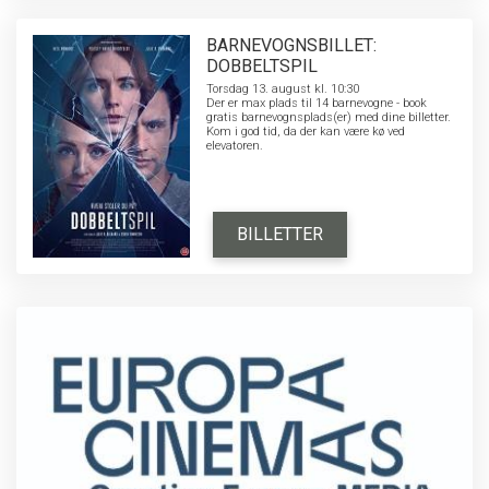
BARNEVOGNSBILLET:
DOBBELTSPIL
Torsdag 13. august kl. 10:30
Der er max plads til 14 barnevogne - book
gratis barnevognsplads(er) med dine billetter.
Kom i god tid, da der kan være kø ved
elevatoren.
BILLETTER