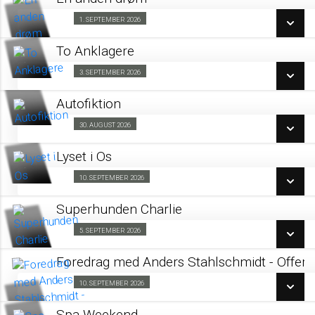
SE ALLE DAGE
1. SEPTEMBER 2026
Fra 01.09.2026
LÆS MERE
To Anklagere
SE ALLE DAGE
3. SEPTEMBER 2026
Kino & Kage 03/09
LÆS MERE
Autofiktion
SE ALLE DAGE
30. AUGUST 2026
Forpremiere 30/08
LÆS MERE
Lyset i Os
SE ALLE DAGE
10. SEPTEMBER 2026
Kino & Kage 10/09
LÆS MERE
Superhunden Charlie
SE ALLE DAGE
5. SEPTEMBER 2026
Forpremiere 05/09
LÆS MERE
Foredrag med Anders Stahlschmidt - Offer
SE ALLE DAGE
10. SEPTEMBER 2026
Fra 10.09.2026
LÆS MERE
Spa Weekend