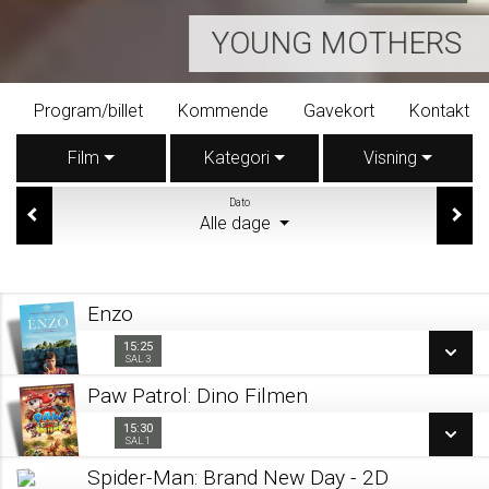
YOUNG MOTHERS
Program/billet
Kommende
Gavekort
Kontakt
Film
Kategori
Visning
Dato
Alle dage
Enzo
15:25
15:25
Sal 3
SAL 3
Paw Patrol: Dino Filmen
SE ALLE DAGE
15:30
15:30
Sal 1
SAL 1
LÆS MERE
Spider-Man: Brand New Day - 2D