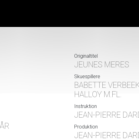
Originaltitel
JEUNES MERES
Skuespillere
BABETTE VERBEEK
HALLOY M.FL.
Instruktion
JEAN-PIERRE DAR
 ÅR
Produktion
JEAN-PIERRE DAR