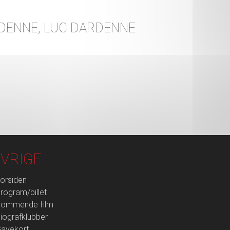
DENNE, LUC DARDENNE
VRIGE
orsiden
rogram/billet
ommende film
iografklubber
avekort