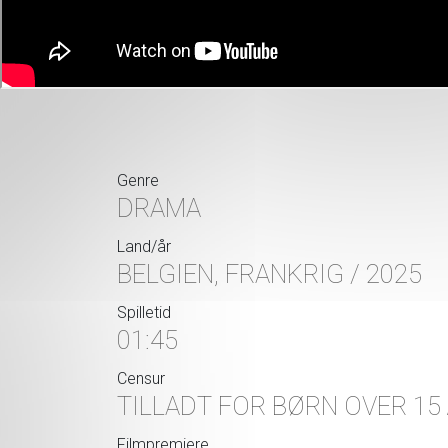
Genre
DRAMA
Land/år
BELGIEN, FRANKRIG / 2025
Spilletid
01:45
Censur
TILLADT FOR BØRN OVER 15
Filmpremiere