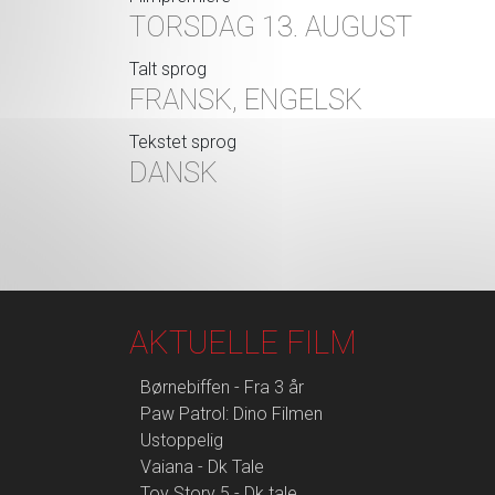
TORSDAG 13. AUGUST
Talt sprog
FRANSK, ENGELSK
Tekstet sprog
DANSK
AKTUELLE FILM
Børnebiffen - Fra 3 år
Paw Patrol: Dino Filmen
Ustoppelig
Vaiana - Dk Tale
Toy Story 5 - Dk tale