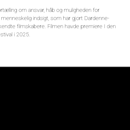
rtælling om ansvar, håb og muligheden for
og menneskelig indsigt, som har gjort Dardenne-
rkendte filmskabere. Filmen havde premiere I den
tival i 2025.