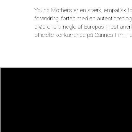
Young Mothers er en stærk, empatisk fo
forandring, fortalt med en autenticitet 
brødrene til nogle af Europas mest ane
officielle konkurrence på Cannes Film Fes