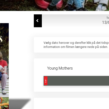
T
13/
Vælg dato herover og derefter klik på det tids
information om filmen længere nede på siden.
Young Mothers
Sal 1