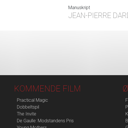
Manuskript
JEAN-PIERRE DAR
KOMMENDE FILM
Ø
Practical Magic
F
Dobbeltspil
P
The Invite
K
De Gaulle: Modstandens Pris
B
Young Mothers
G