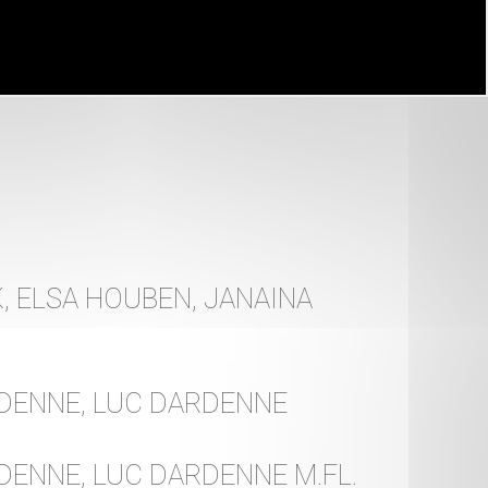
, ELSA HOUBEN, JANAINA
DENNE, LUC DARDENNE
DENNE, LUC DARDENNE M.FL.