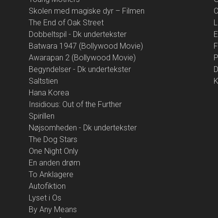
Skolen med magiske dyr – Filmen
The End of Oak Street
L
Dobbeltspil - Dk undertekster
E
Batwara 1947 (Bollywood Movie)
F
Awarapan 2 (Bollywood Movie)
P
Begyndelser - Dk undertekster
D
Saltstien
K
Hana Korea
Insidious: Out of the Further
Spirillen
Nøjsomheden - Dk undertekster
The Dog Stars
One Night Only
En anden drøm
To Anklagere
Autofiktion
Lyset i Os
By Any Means