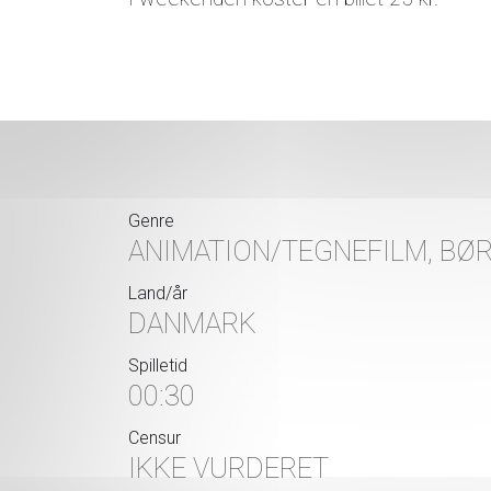
Genre
ANIMATION/TEGNEFILM, BØR
Land/år
DANMARK
Spilletid
00:30
Censur
IKKE VURDERET