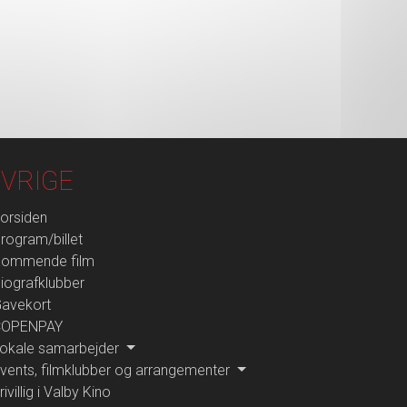
VRIGE
orsiden
rogram/billet
ommende film
iografklubber
avekort
COPENPAY
okale samarbejder
vents, filmklubber og arrangementer
rivillig i Valby Kino