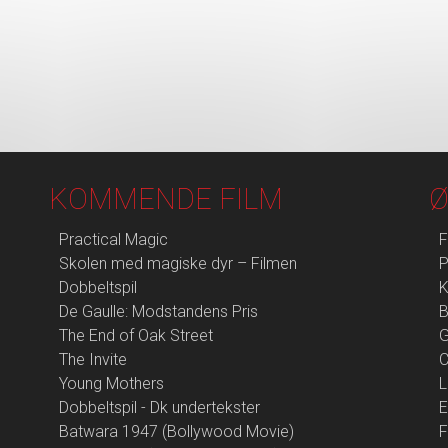
KOMMENDE FILM
Ø
Practical Magic
F
Skolen med magiske dyr – Filmen
P
Dobbeltspil
K
De Gaulle: Modstandens Pris
B
The End of Oak Street
G
The Invite
Young Mothers
L
Dobbeltspil - Dk undertekster
E
Batwara 1947 (Bollywood Movie)
F