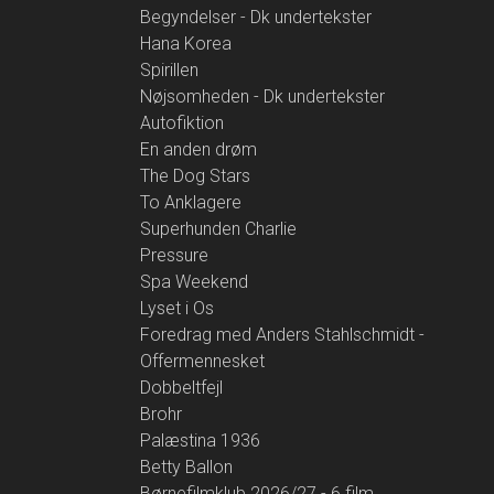
Begyndelser - Dk undertekster
Hana Korea
Spirillen
Nøjsomheden - Dk undertekster
Autofiktion
En anden drøm
The Dog Stars
To Anklagere
Superhunden Charlie
Pressure
Spa Weekend
Lyset i Os
Foredrag med Anders Stahlschmidt -
Offermennesket
Dobbeltfejl
Brohr
Palæstina 1936
Betty Ballon
Børnefilmklub 2026/27 - 6 film