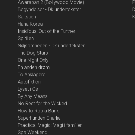
Awarapan 2 (Bollywood Movie)
P
Begyndelser - Dk undertekster
D
Saltstien
K
Hana Korea
Insidious: Out of the Further
Spirillen
Nøjsomheden - Dk undertekster
The Dog Stars
One Night Only
En anden drøm
To Anklagere
Autofiktion
Lyset i Os
By Any Means
No Rest for the Wicked
How to Rob a Bank
Superhunden Charlie
Practical Magic: Magi i familien
Spa Weekend