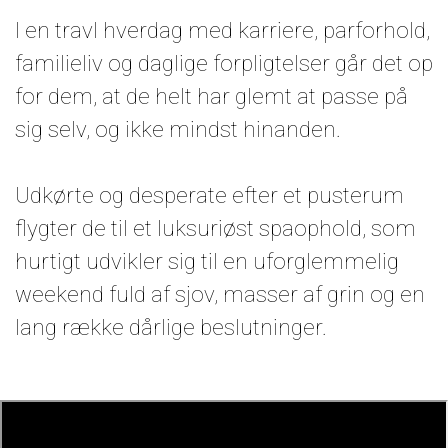
I en travl hverdag med karriere, parforhold,
familieliv og daglige forpligtelser går det op
for dem, at de helt har glemt at passe på
sig selv, og ikke mindst hinanden.
Udkørte og desperate efter et pusterum
flygter de til et luksuriøst spaophold, som
hurtigt udvikler sig til en uforglemmelig
weekend fuld af sjov, masser af grin og en
lang række dårlige beslutninger.