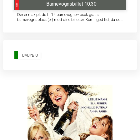
Barnevognsbillet 10:30
Sal 1
Der er max plads til 14 barnevogne - book gratis
barnevognsplads(er) med dine billetter. Kom i god tid, da der
kan være kø ved elevatoren.
BABYBIO