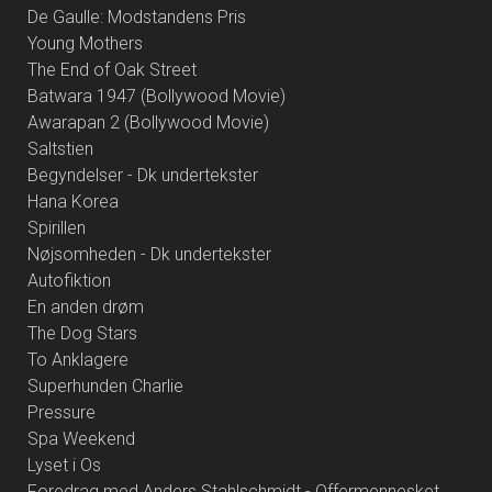
De Gaulle: Modstandens Pris
Young Mothers
The End of Oak Street
Batwara 1947 (Bollywood Movie)
Awarapan 2 (Bollywood Movie)
Saltstien
Begyndelser - Dk undertekster
Hana Korea
Spirillen
Nøjsomheden - Dk undertekster
Autofiktion
En anden drøm
The Dog Stars
To Anklagere
Superhunden Charlie
Pressure
Spa Weekend
Lyset i Os
Foredrag med Anders Stahlschmidt - Offermennesket