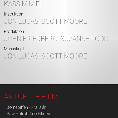
KASSIM M.FL.
Instruktion
JON LUCAS, SCOTT MOORE
Produktion
JOHN FRIEDBERG, SUZANNE TODD
Manuskript
JON LUCAS, SCOTT MOORE
AKTUELLE FILM
Børnebiffen - Fra 3 år
Paw Patrol: Dino Filmen