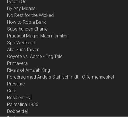
Lyset i Os
By Any Means
No Rest for the Wicked
How to Rob a Bank
Superhunden Charlie
Practical Magic: Magi i familien
Spa Weekend
Alle Guds farver
Coyote vs. Acme - Eng Tale
Primavera
Rivals of Amziah King
Foredrag med Anders Stahlschmidt - Offermennesket
Pressure
Cute
Resident Evil
Palæstina 1936
Dobbeltfejl
Brohr
Heart of the Beast