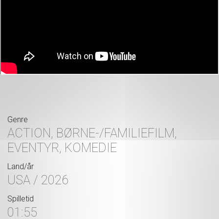
Genre
ACTION, BØRNE-/FAMILIEFILM,
EVENTYR, KOMEDIE
Land/år
USA / 2026
Spilletid
01:55