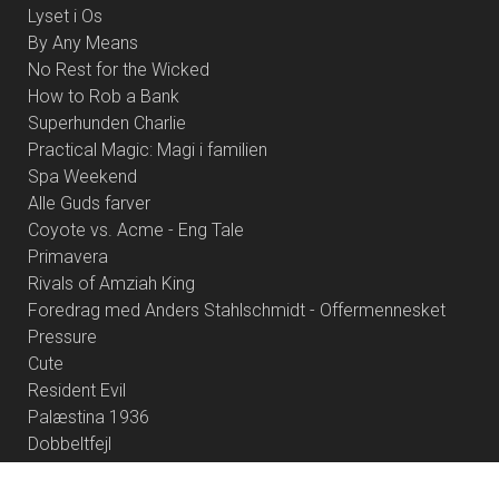
Lyset i Os
By Any Means
No Rest for the Wicked
How to Rob a Bank
Superhunden Charlie
Practical Magic: Magi i familien
Spa Weekend
Alle Guds farver
Coyote vs. Acme - Eng Tale
Primavera
Rivals of Amziah King
Foredrag med Anders Stahlschmidt - Offermennesket
Pressure
Cute
Resident Evil
Palæstina 1936
Dobbeltfejl
Brohr
Heart of the Beast