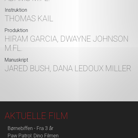
Instruktion
THOMAS KAIL
Produktion
HIRAM GARCIA, DWAYNE JOHNSON
M.FL.
Manuskript
JARED BUSH, DANA LEDOUX MILLER
AKTUELLE FILM
Børnebiffen - Fra 3 år
Paw Patrol: Dino Filmen