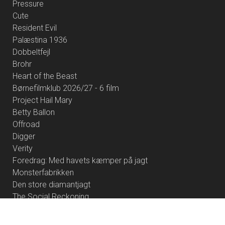
Pressure
Cute
Resident Evil
Palæstina 1936
Dobbeltfejl
Brohr
Heart of the Beast
Børnefilmklub 2026/27 - 6 film
Project Hail Mary
Betty Ballon
Offroad
Digger
Verity
Foredrag: Med havets kæmper på jagt
Monsterfabrikken
Den store diamantjagt
The Social Reckoning
Whalefall
Her Private Hell