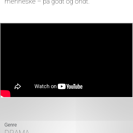
menneske – på godt og ondt.
Genre
DRAMA