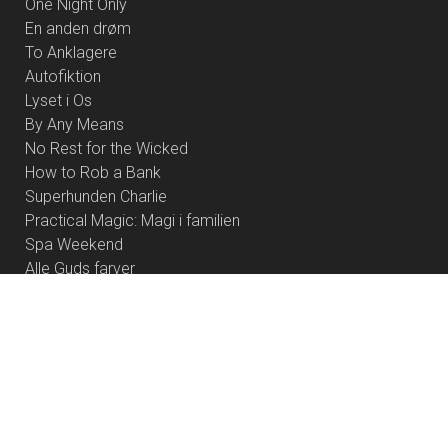
One Night Only
En anden drøm
To Anklagere
Autofiktion
Lyset i Os
By Any Means
No Rest for the Wicked
How to Rob a Bank
Superhunden Charlie
Practical Magic: Magi i familien
Spa Weekend
Alle Guds farver
Coyote vs. Acme - Eng Tale
Primavera
Rivals of Amziah King
Foredrag med Anders Stahlschmidt - Offermennesket
Pressure
Cute
Resident Evil