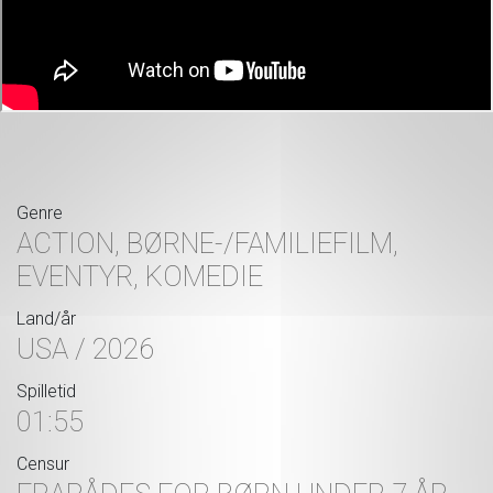
Genre
ACTION, BØRNE-/FAMILIEFILM,
EVENTYR, KOMEDIE
Land/år
USA / 2026
Spilletid
01:55
Censur