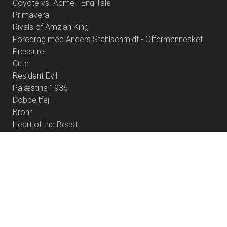
Coyote vs. Acme - Eng Tale
Primavera
Rivals of Amziah King
Foredrag med Anders Stahlschmidt - Offermennesket
Pressure
Cute
Resident Evil
Palæstina 1936
Dobbeltfejl
Brohr
Heart of the Beast
Børnefilmklub 2026/27 - 6 film
Project Hail Mary
Betty Ballon
Offroad
Digger
Verity
Foredrag: Med havets kæmper på jagt
Monsterfabrikken