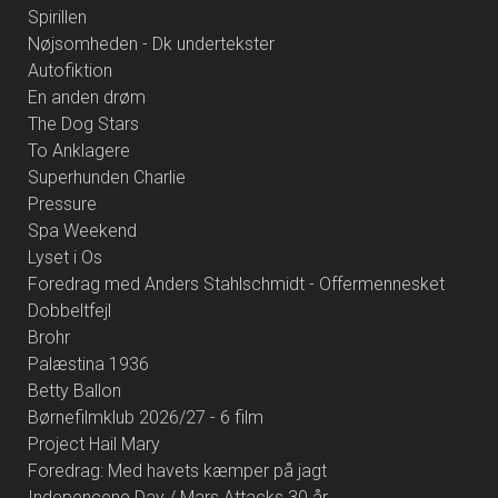
Spirillen
Nøjsomheden - Dk undertekster
Autofiktion
En anden drøm
The Dog Stars
To Anklagere
Superhunden Charlie
Pressure
Spa Weekend
Lyset i Os
Foredrag med Anders Stahlschmidt - Offermennesket
Dobbeltfejl
Brohr
Palæstina 1936
Betty Ballon
Børnefilmklub 2026/27 - 6 film
Project Hail Mary
Foredrag: Med havets kæmper på jagt
Indepencene Day / Mars Attacks 30 år