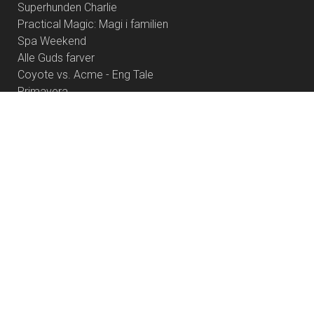
Superhunden Charlie
Practical Magic: Magi i familien
Spa Weekend
Alle Guds farver
Coyote vs. Acme - Eng Tale
Primavera
Rivals of Amziah King
Foredrag med Anders Stahlschmidt - Offermennesket
Pressure
Cute
Resident Evil
Palæstina 1936
Dobbeltfejl
Brohr
Heart of the Beast
Børnefilmklub 2026/27 - 6 film
Project Hail Mary
Betty Ballon
Offroad