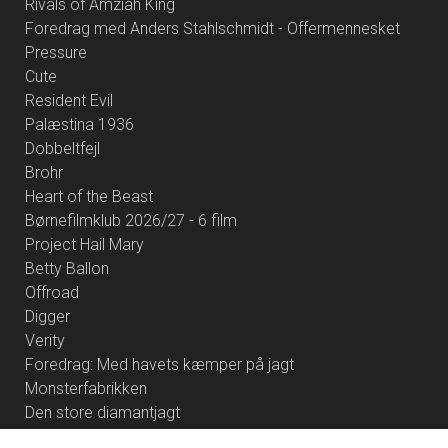
Rivals of Amziah King
Foredrag med Anders Stahlschmidt - Offermennesket
Pressure
Cute
Resident Evil
Palæstina 1936
Dobbeltfejl
Brohr
Heart of the Beast
Børnefilmklub 2026/27 - 6 film
Project Hail Mary
Betty Ballon
Offroad
Digger
Verity
Foredrag: Med havets kæmper på jagt
Monsterfabrikken
Den store diamantjagt
The Social Reckoning