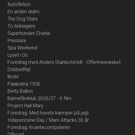
Autofiktion
En anden drøm
The Dog Stars
To Anklagere
Superhunden Charlie
Pressure
Spa Weekend
Lyset i Os
Foredrag med Anders Stahlschmidt - Offermennesket
Dobbeltfejl
Brohr
Palæstina 1936
Betty Ballon
Børnefilmklub 2026/27 - 6 film
Project Hail Mary
Foredrag: Med havets kæmper på jagt
Indepencene Day / Mars Attacks 30 år
Foredrag: Kvantecomputeren
Offroad