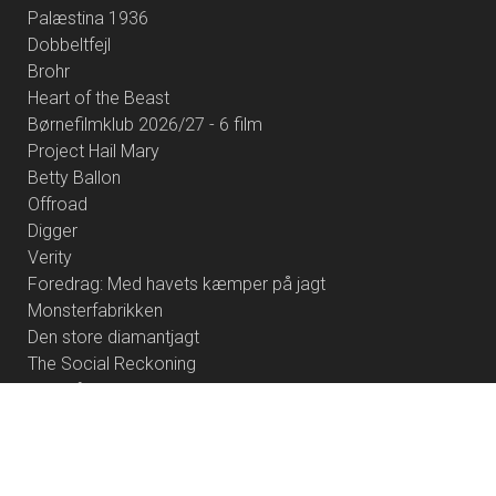
Palæstina 1936
Dobbeltfejl
Brohr
Heart of the Beast
Børnefilmklub 2026/27 - 6 film
Project Hail Mary
Betty Ballon
Offroad
Digger
Verity
Foredrag: Med havets kæmper på jagt
Monsterfabrikken
Den store diamantjagt
The Social Reckoning
Whalefall
Her Private Hell
Indepencene Day / Mars Attacks 30 år
Foredrag: Kvantecomputeren