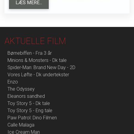
LÆS MERE...
AKTUELLE FILM
Børnebiffen - Fra 3 år
Minions & Monsters - Dk tale
Spider-Man: Brand New Day - 2D
Vores Løfte - Dk undertekster
Enzo
The Odyssey
Eleanors sandhed
Toy Story 5 - Dk tale
Toy Story 5 - Eng tale
Paw Patrol: Dino Filmen
Calle Malaga
Ice Cream Man