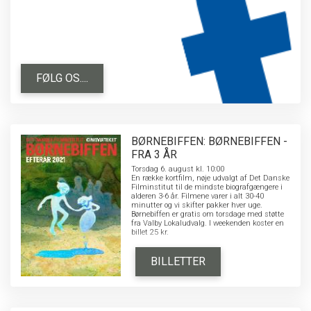
FØLG OS....
BØRNEBIFFEN: BØRNEBIFFEN -
FRA 3 ÅR
Torsdag 6. august kl. 10:00
En række kortfilm, nøje udvalgt af Det Danske
Filminstitut til de mindste biografgængere i
alderen 3-6 år. Filmene varer i alt 30-40
minutter og vi skifter pakker hver uge.
Børnebiffen er gratis om torsdage med støtte
fra Valby Lokaludvalg. I weekenden koster en
billet 25 kr.
BILLETTER