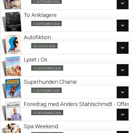
1. SEPTEMBER 2026
Fra 01.09.2026
LÆS MERE
To Anklagere
SE ALLE DAGE
3. SEPTEMBER 2026
Kino & Kage 03/09
LÆS MERE
Autofiktion
SE ALLE DAGE
30. AUGUST 2026
Forpremiere 30/08
LÆS MERE
Lyset i Os
SE ALLE DAGE
10. SEPTEMBER 2026
Kino & Kage 10/09
LÆS MERE
Superhunden Charlie
SE ALLE DAGE
5. SEPTEMBER 2026
Forpremiere 05/09
LÆS MERE
Foredrag med Anders Stahlschmidt - Offer
SE ALLE DAGE
10. SEPTEMBER 2026
Fra 10.09.2026
LÆS MERE
Spa Weekend