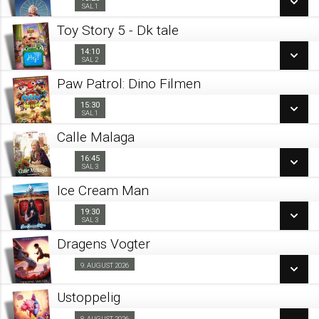
13:25
Sal 1
SAL 1
LÆS MERE
Toy Story 5 - Dk tale
SE ALLE DAGE
14:10
14:10
Sal 2
SAL 2
LÆS MERE
Paw Patrol: Dino Filmen
SE ALLE DAGE
15:30
15:30
Sal 1
SAL 1
LÆS MERE
Calle Malaga
SE ALLE DAGE
16:45
16:45
Sal 3
SAL 3
LÆS MERE
Ice Cream Man
SE ALLE DAGE
19:30
19:30
Sal 3
SAL 3
LÆS MERE
Dragens Vogter
SE ALLE DAGE
9. AUGUST 2026
Fra 09.08.2026
LÆS MERE
Ustoppelig
SE ALLE DAGE
8. AUGUST 2026