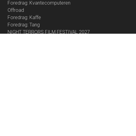
Foredrag: Kvantecomputeren
Offroad
Foredrag: Kaffe
Foredrag: Tang
NIGHT TERRORS FILM FESTIVAL 2027
KOMMENDE FILM
Practical Magic
Skolen med magiske dyr – Filmen
Dobbeltspil
De Gaulle: Modstandens Pris
The End of Oak Street
The Invite
Young Mothers
Dobbeltspil - Dk undertekster
Batwara 1947 (Bollywood Movie)
Awarapan 2 (Bollywood Movie)
Begyndelser - Dk undertekster