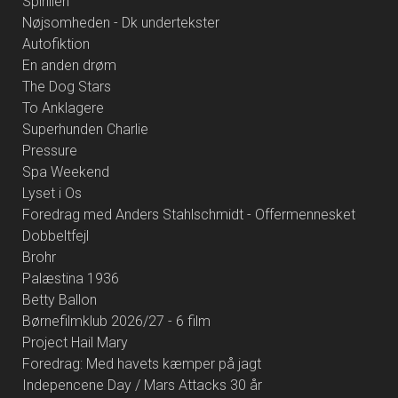
Spirillen
Nøjsomheden - Dk undertekster
Autofiktion
En anden drøm
The Dog Stars
To Anklagere
Superhunden Charlie
Pressure
Spa Weekend
Lyset i Os
Foredrag med Anders Stahlschmidt - Offermennesket
Dobbeltfejl
Brohr
Palæstina 1936
Betty Ballon
Børnefilmklub 2026/27 - 6 film
Project Hail Mary
Foredrag: Med havets kæmper på jagt
Indepencene Day / Mars Attacks 30 år