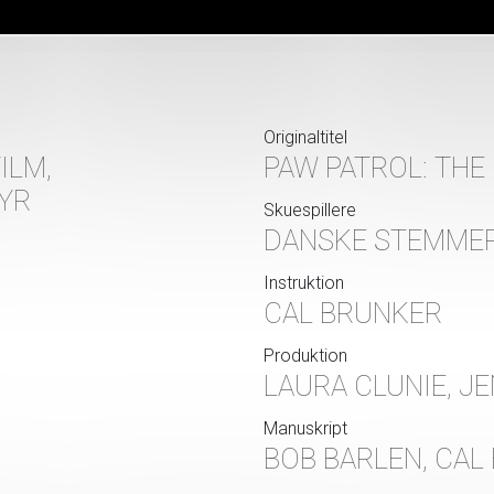
Originaltitel
ILM,
PAW PATROL: THE
TYR
Skuespillere
DANSKE STEMME
Instruktion
CAL BRUNKER
Produktion
LAURA CLUNIE, JE
Manuskript
BOB BARLEN, CAL