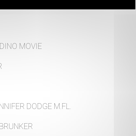
 DINO MOVIE
R
NNIFER DODGE M.FL.
 BRUNKER