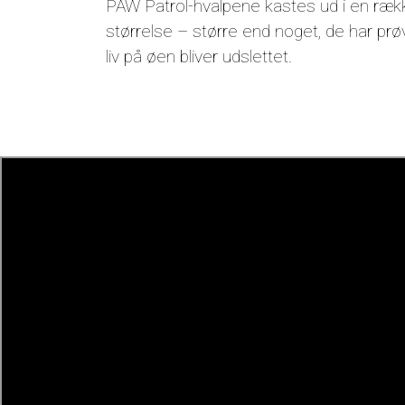
PAW Patrol-hvalpene kastes ud i en rækk
størrelse – større end noget, de har pr
liv på øen bliver udslettet.