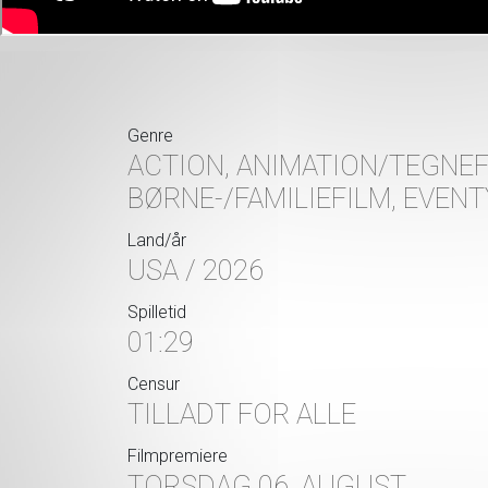
Genre
ACTION, ANIMATION/TEGNEF
BØRNE-/FAMILIEFILM, EVEN
Land/år
USA / 2026
Spilletid
01:29
Censur
TILLADT FOR ALLE
Filmpremiere
TORSDAG 06. AUGUST