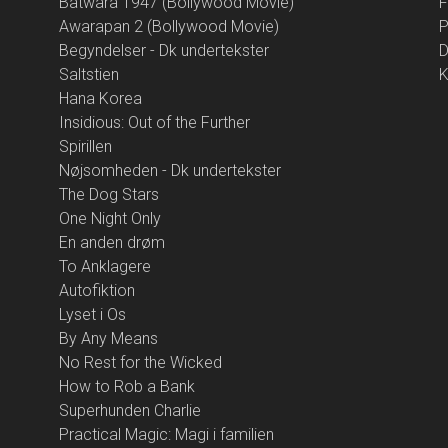
Batwara 1947 (Bollywood Movie)
F
Awarapan 2 (Bollywood Movie)
P
Begyndelser - Dk undertekster
D
Saltstien
K
Hana Korea
Insidious: Out of the Further
Spirillen
Nøjsomheden - Dk undertekster
The Dog Stars
One Night Only
En anden drøm
To Anklagere
Autofiktion
Lyset i Os
By Any Means
No Rest for the Wicked
How to Rob a Bank
Superhunden Charlie
Practical Magic: Magi i familien