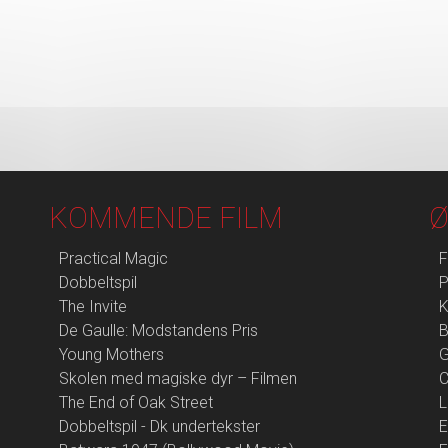
KOMMENDE FILM
Ø
Practical Magic
F
Dobbeltspil
P
The Invite
K
De Gaulle: Modstandens Pris
B
Young Mothers
G
Skolen med magiske dyr – Filmen
The End of Oak Street
L
Dobbeltspil - Dk undertekster
E