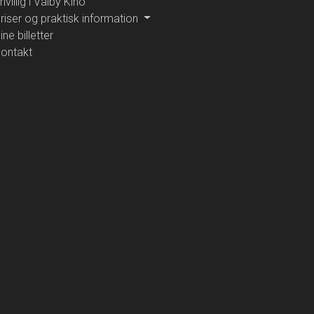
rivillig i Valby Kino
riser og praktisk information
ine billetter
ontakt