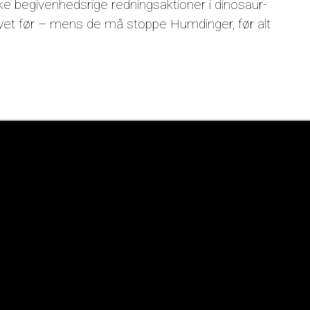
e begivenhedsrige redningsaktioner i dinosaur-
øvet før – mens de må stoppe Humdinger, før alt