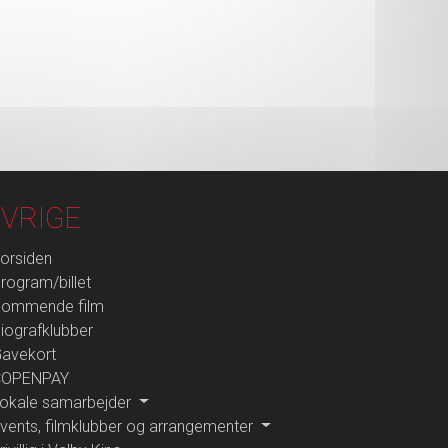
VRIGE
orsiden
rogram/billet
ommende film
iografklubber
avekort
COPENPAY
okale samarbejder
vents, filmklubber og arrangementer