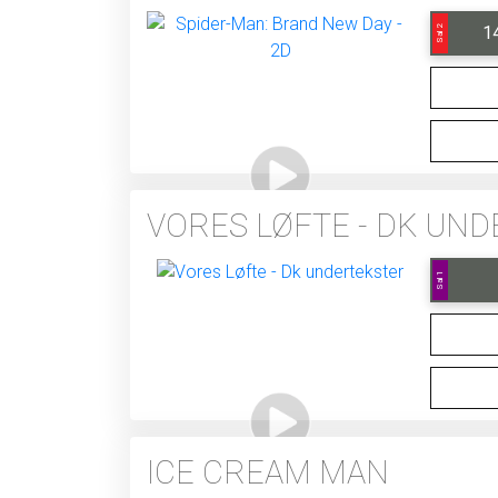
1
Sal 2
VORES LØFTE - DK UN
Sal 1
ICE CREAM MAN