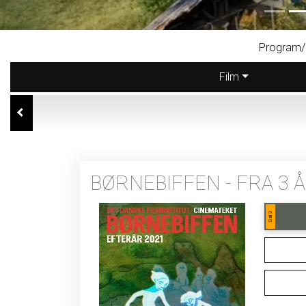
Program/b
Film
BØRNEBIFFEN - FRA 3 
Sal 3