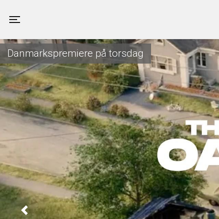
Valby Kino
Toggle navigation
Danmarkspremiere på torsdag
Previous