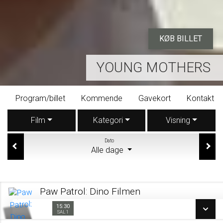
KØB BILLET
YOUNG MOTHERS
Program/billet
Kommende
Gavekort
Kontakt
Film
Kategori
Visning
Dato
Alle dage
Paw Patrol: Dino Filmen
15:30
15:30
Sal 1
SAL 1