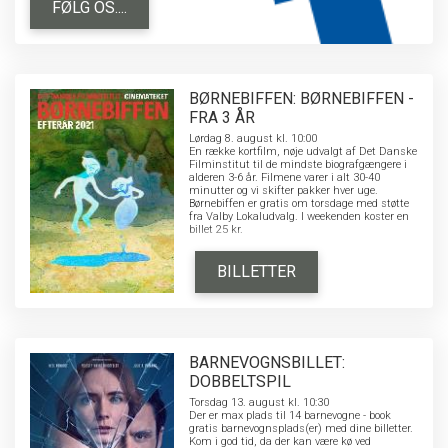
FØLG OS....
BØRNEBIFFEN: BØRNEBIFFEN -
FRA 3 ÅR
Lørdag 8. august kl. 10:00
En række kortfilm, nøje udvalgt af Det Danske
Filminstitut til de mindste biografgængere i
alderen 3-6 år. Filmene varer i alt 30-40
minutter og vi skifter pakker hver uge.
Børnebiffen er gratis om torsdage med støtte
fra Valby Lokaludvalg. I weekenden koster en
billet 25 kr.
BILLETTER
BARNEVOGNSBILLET:
DOBBELTSPIL
Torsdag 13. august kl. 10:30
Der er max plads til 14 barnevogne - book
gratis barnevognsplads(er) med dine billetter.
Kom i god tid, da der kan være kø ved