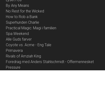
By Any Means
No Rest for the Wicked
How to Rob a Bank
Superhunden Charlie
Practical Magic: Magi i familien
Spa Weekend
Alle Guds farver
Coyote vs. Acme - Eng Tale
Primavera
Rivals of Amziah King
Foredrag med Anders Stahlschmidt - Offermennesket
Pressure
Cute
Resident Evil
Palæstina 1936
Dobbeltfejl
Brohr
Heart of the Beast