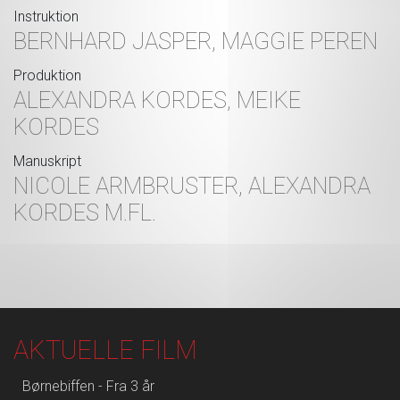
Instruktion
BERNHARD JASPER, MAGGIE PEREN
Produktion
ALEXANDRA KORDES, MEIKE
KORDES
Manuskript
NICOLE ARMBRUSTER, ALEXANDRA
KORDES M.FL.
AKTUELLE FILM
Børnebiffen - Fra 3 år