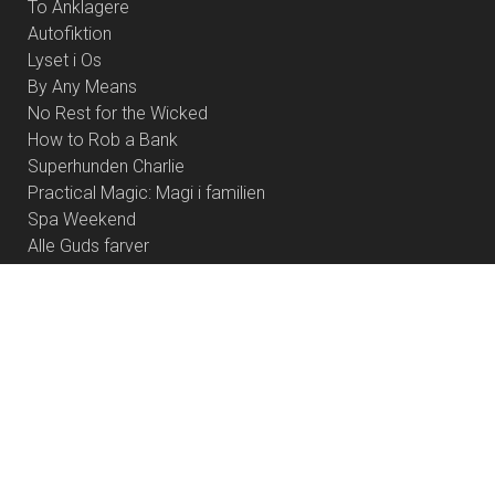
To Anklagere
Autofiktion
Lyset i Os
By Any Means
No Rest for the Wicked
How to Rob a Bank
Superhunden Charlie
Practical Magic: Magi i familien
Spa Weekend
Alle Guds farver
Coyote vs. Acme - Eng Tale
Primavera
Rivals of Amziah King
Foredrag med Anders Stahlschmidt - Offermennesket
Pressure
Cute
Resident Evil
Palæstina 1936
Dobbeltfejl