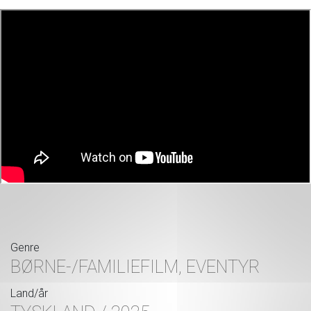
Genre
BØRNE-/FAMILIEFILM, EVENTYR
Land/år