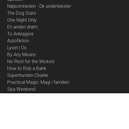
Nøjsomheden - Dk undertekster
The Dog Stars
One Night Only
En anden drøm
To Anklagere
Autofiktion
Lyset i Os
By Any Means
No Rest for the Wicked
How to Rob a Bank
Superhunden Charlie
Practical Magic: Magi i familien
Spa Weekend
Alle Guds farver
Coyote vs. Acme - Eng Tale
Primavera
Rivals of Amziah King
Foredrag med Anders Stahlschmidt - Offermennesket