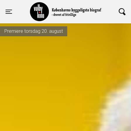
Valby Kino
Toggle navigation
Premiere torsdag 20. august