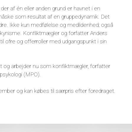
 der af én eller anden grund er havnet i en
ler måske som resultat af en gruppedynamik. Det
ndre. Ikke kun medfølelse og medlidenhed; også
kynisme. Konfliktmægler og forfatter Anders
il ofre og offerroller med udgangspunkt i sin
st og arbejder nu som konfliktmægler, forfatter
spsykologi (MPO).
er og kan købes til særpris efter foredraget.