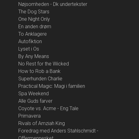
Nøjsomheden - Dk undertekster
The Dog Stars
One Night Only
En anden drøm
To Anklagere
Autofiktion
Lyset i Os
By Any Means
No Rest for the Wicked
How to Rob a Bank
Superhunden Charlie
Practical Magic: Magi i familien
Spa Weekend
Alle Guds farver
Coyote vs. Acme - Eng Tale
Primavera
Rivals of Amziah King
Foredrag med Anders Stahlschmidt -
Offermennesket