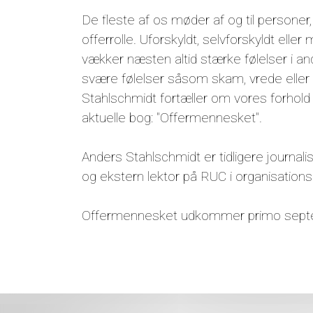
De fleste af os møder af og til personer,
offerrolle. Uforskyldt, selvforskyldt el
vækker næsten altid stærke følelser i a
svære følelser såsom skam, vrede eller 
Stahlschmidt fortæller om vores forhold t
aktuelle bog: "Offermennesket".
Anders Stahlschmidt er tidligere journali
og ekstern lektor på RUC i organisation
Offermennesket udkommer primo septemb