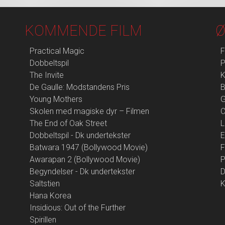
KOMMENDE FILM
Ø
Practical Magic
F
Dobbeltspil
P
The Invite
K
De Gaulle: Modstandens Pris
B
Young Mothers
G
Skolen med magiske dyr – Filmen
The End of Oak Street
L
Dobbeltspil - Dk undertekster
E
Batwara 1947 (Bollywood Movie)
F
Awarapan 2 (Bollywood Movie)
P
Begyndelser - Dk undertekster
D
Saltstien
K
Hana Korea
Insidious: Out of the Further
Spirillen