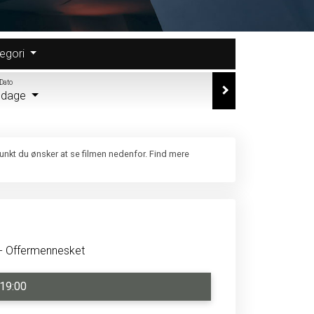
egori
Dato
e dage
punkt du ønsker at se filmen nedenfor. Find mere
- Offermennesket
19:00