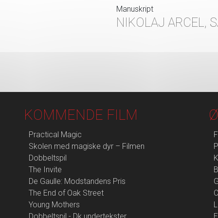
Manuskript
NIKOLAJ ARCEL, 
KOMMENDE FILM
Ø
Practical Magic
F
Skolen med magiske dyr – Filmen
P
Dobbeltspil
K
The Invite
B
De Gaulle: Modstandens Pris
G
The End of Oak Street
Young Mothers
L
Dobbeltspil - Dk undertekster
E