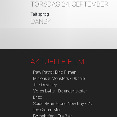
TORSDAG 24. SEPTEMBER
Talt sprog
DANSK
AKTUELLE FILM
Paw Patrol: Dino Filmen
Minions & Monsters - Dk tale
The Odyssey
Vores Løfte - Dk undertekster
Enzo
Spider-Man: Brand New Day - 2D
Ice Cream Man
Børnebiffen - Fra 3 år