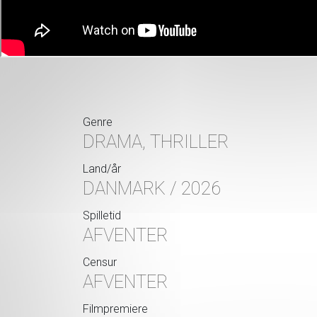
Genre
DRAMA, THRILLER
Land/år
DANMARK / 2026
Spilletid
AFVENTER
Censur
AFVENTER
Filmpremiere