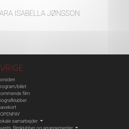
SARA ISABELLA JØNSSON
VRIGE
orsiden
rogram/billet
ommende film
iografklubber
avekort
COPENPAY
okale samarbejder
vents, filmklubber og arrangementer