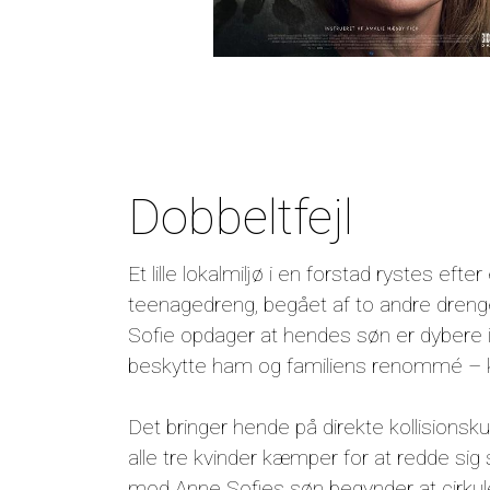
Dobbeltfejl
Et lille lokalmiljø i en forstad rystes ef
teenagedreng, begået af to andre dre
Sofie opdager at hendes søn er dybere i
beskytte ham og familiens renommé – ko
Det bringer hende på direkte kollisions
alle tre kvinder kæmper for at redde si
mod Anne Sofies søn begynder at cirkuler