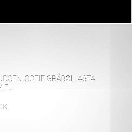
UDSEN, SOFIE GRÅBØL, ASTA
.FL.
CK