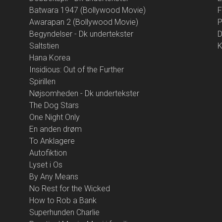
Batwara 1947 (Bollywood Movie)
F
Awarapan 2 (Bollywood Movie)
P
Begyndelser - Dk undertekster
D
Saltstien
K
Hana Korea
Insidious: Out of the Further
Spirillen
Nøjsomheden - Dk undertekster
The Dog Stars
One Night Only
En anden drøm
To Anklagere
Autofiktion
Lyset i Os
By Any Means
No Rest for the Wicked
How to Rob a Bank
Superhunden Charlie