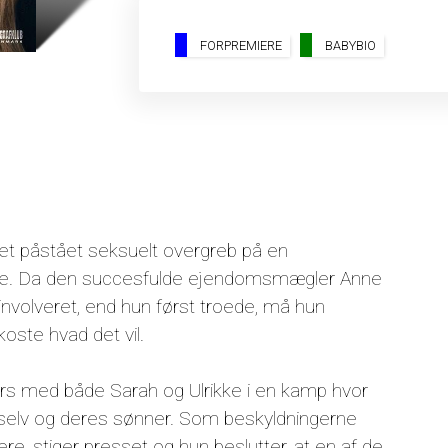
FORPREMIERE
BABYBIO
ter et påstået seksuelt overgreb på en
nge. Da den succesfulde ejendomsmægler Anne
nvolveret, end hun først troede, må hun
ste hvad det vil.
kurs med både Sarah og Ulrikke i en kamp hvor
g selv og deres sønner. Som beskyldningerne
e, stiger presset og hun beslutter, at en af de