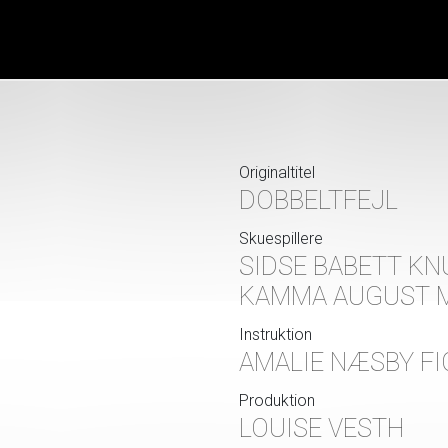
Originaltitel
DOBBELTFEJL
Skuespillere
SIDSE BABETT KN
KAMMA AUGUST M
Instruktion
AMALIE NÆSBY FI
Produktion
LOUISE VESTH