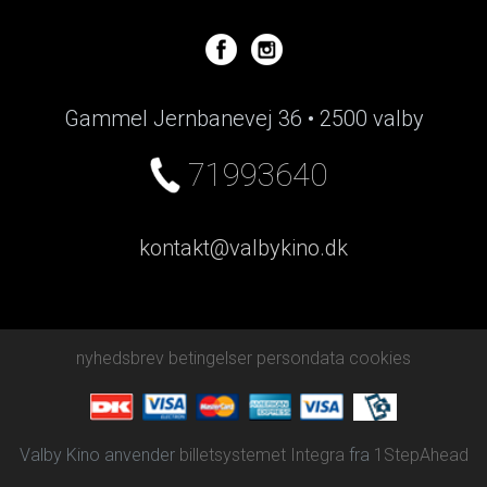
Gammel Jernbanevej 36 • 2500 valby
71993640
kontakt@valbykino.dk
nyhedsbrev
betingelser
persondata
cookies
Valby Kino anvender
billetsystemet Integra
fra
1StepAhead