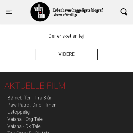
Valby Kino
Toggle navigation
Der er sket en fejl
VIDERE
AKTUELLE FILM
Børnebiffen - Fra 3 år
Paw Patrol: Dino Filmen
Ustoppelig
Vaiana - Org Tale
Vaiana - Dk Tale