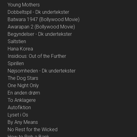
Young Mothers
Dobbeltspil - Dk undertekster
Batwara 1947 (Bollywood Movie)
Awarapan 2 (Bollywood Movie)
Begyndelser - Dk undertekster
Saltstien
Hana Korea
Insidious: Out of the Further
Spirillen
Nøjsomheden - Dk undertekster
The Dog Stars
One Night Only
En anden drøm
To Anklagere
Autofiktion
Lyset i Os
By Any Means
No Rest for the Wicked
How to Rob a Bank