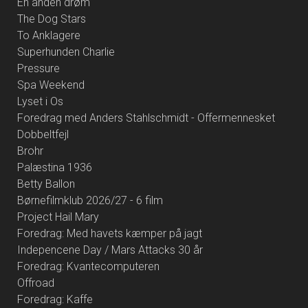
En anden drøm
The Dog Stars
To Anklagere
Superhunden Charlie
Pressure
Spa Weekend
Lyset i Os
Foredrag med Anders Stahlschmidt - Offermennesket
Dobbeltfejl
Brohr
Palæstina 1936
Betty Ballon
Børnefilmklub 2026/27 - 6 film
Project Hail Mary
Foredrag: Med havets kæmper på jagt
Indepencene Day / Mars Attacks 30 år
Foredrag: Kvantecomputeren
Offroad
Foredrag: Kaffe