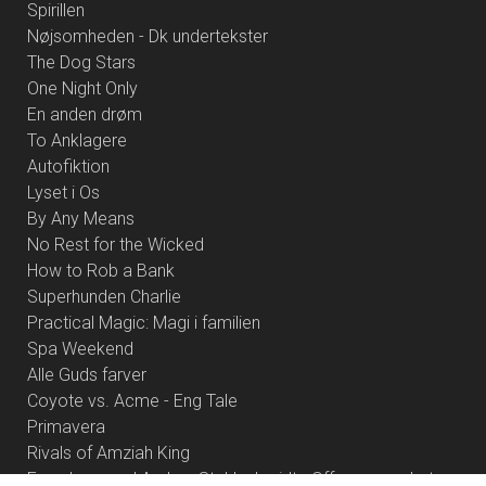
Spirillen
Nøjsomheden - Dk undertekster
The Dog Stars
One Night Only
En anden drøm
To Anklagere
Autofiktion
Lyset i Os
By Any Means
No Rest for the Wicked
How to Rob a Bank
Superhunden Charlie
Practical Magic: Magi i familien
Spa Weekend
Alle Guds farver
Coyote vs. Acme - Eng Tale
Primavera
Rivals of Amziah King
Foredrag med Anders Stahlschmidt - Offermennesket