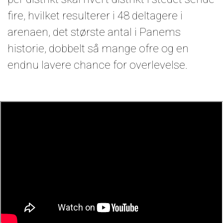
fire, hvilket resulterer i 48 deltagere i
arenaen, det største antal i Panems
historie, dobbelt så mange ofre og en
endnu lavere chance for overlevelse.