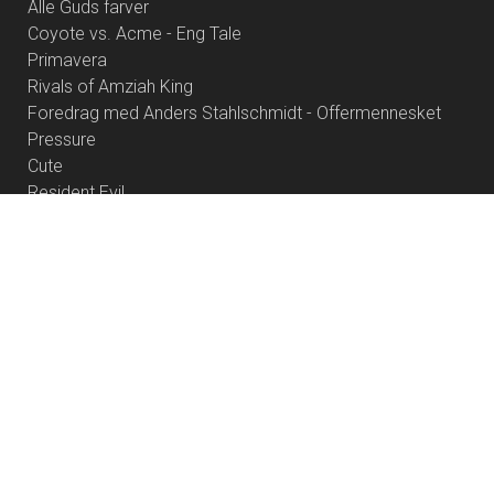
Alle Guds farver
Coyote vs. Acme - Eng Tale
Primavera
Rivals of Amziah King
Foredrag med Anders Stahlschmidt - Offermennesket
Pressure
Cute
Resident Evil
Palæstina 1936
Dobbeltfejl
Brohr
Heart of the Beast
Børnefilmklub 2026/27 - 6 film
Project Hail Mary
Betty Ballon
Offroad
Digger
Verity
Foredrag: Med havets kæmper på jagt