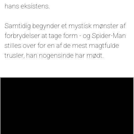
hans eksistens.
Samtidig begynder et mystisk mønster af
forbrydelser at tage form - og Spider-Man
stilles over for en af de mest magtfulde
trusler, han nogensinde har mødt.