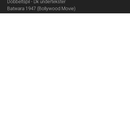
Dobbeltspil - Dk undertekster
Batwara 1947 (Bollywood Movie)
Awarapan 2 (Bollywood Movie)
Begyndelser - Dk undertekster
Saltstien
Hana Korea
Insidious: Out of the Further
Spirillen
Nøjsomheden - Dk undertekster
The Dog Stars
One Night Only
En anden drøm
To Anklagere
Autofiktion
Lyset i Os
By Any Means
No Rest for the Wicked
How to Rob a Bank
Superhunden Charlie