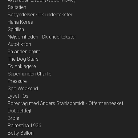
Saltstien
Begyndelser - Dk undertekster
Hana Korea
Spirillen
Nøjsomheden - Dk undertekster
Autofiktion
En anden drøm
The Dog Stars
To Anklagere
Superhunden Charlie
Pressure
Spa Weekend
Lyset i Os
Foredrag med Anders Stahlschmidt - Offermennesket
Dobbeltfejl
Brohr
Palæstina 1936
Betty Ballon