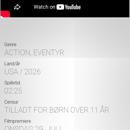
Genre
ACTION, EVENTYR
Land/år
USA / 2026
Spilletid
02:25
Censur
TILLADT FOR BØRN OVER 11 ÅR
Filmpremiere
ONSDAG 29. JULI