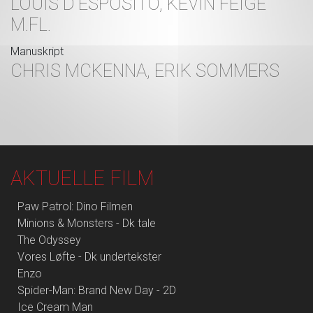
LOUIS D'ESPOSITO, KEVIN FEIGE
M.FL.
Manuskript
CHRIS MCKENNA, ERIK SOMMERS
AKTUELLE FILM
Paw Patrol: Dino Filmen
Minions & Monsters - Dk tale
The Odyssey
Vores Løfte - Dk undertekster
Enzo
Spider-Man: Brand New Day - 2D
Ice Cream Man