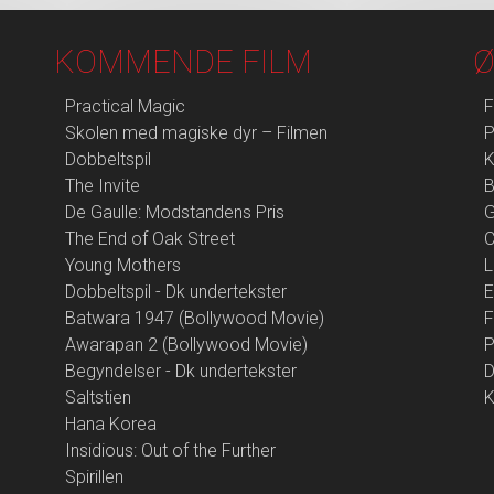
KOMMENDE FILM
Ø
Practical Magic
F
Skolen med magiske dyr – Filmen
P
Dobbeltspil
K
The Invite
B
De Gaulle: Modstandens Pris
G
The End of Oak Street
Young Mothers
L
Dobbeltspil - Dk undertekster
E
Batwara 1947 (Bollywood Movie)
F
Awarapan 2 (Bollywood Movie)
P
Begyndelser - Dk undertekster
D
Saltstien
K
Hana Korea
Insidious: Out of the Further
Spirillen