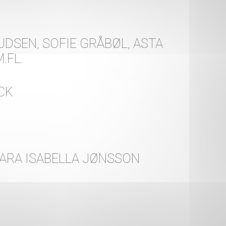
UDSEN, SOFIE GRÅBØL, ASTA
.FL.
CK
SARA ISABELLA JØNSSON