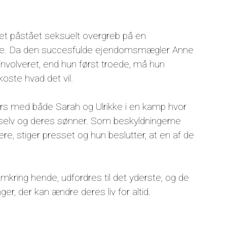
ter et påstået seksuelt overgreb på en
nge. Da den succesfulde ejendomsmægler Anne
nvolveret, end hun først troede, må hun
ste hvad det vil.
kurs med både Sarah og Ulrikke i en kamp hvor
g selv og deres sønner. Som beskyldningerne
e, stiger presset og hun beslutter, at en af de
omkring hende, udfordres til det yderste, og de
er, der kan ændre deres liv for altid.