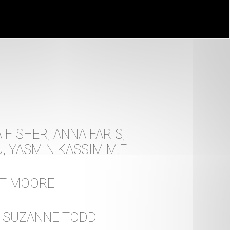
 FISHER, ANNA FARIS,
, YASMIN KASSIM M.FL.
TT MOORE
, SUZANNE TODD