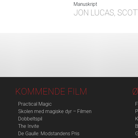
Manuskript
JON LUCAS, SCO
KOMMENDE FILM
Ø
Practical Magic
F
Skolen med magiske dyr – Filmen
P
Dobbeltspil
K
The Invite
B
De Gaulle: Modstandens Pris
G