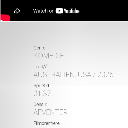
Genre
KOMEDIE
Land/år
AUSTRALIEN, USA / 2026
Spilletid
01:37
Censur
AFVENTER
Filmpremiere