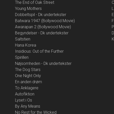
The End of Oak Street
Young Mothers
L
Dobbeltspil - Dk undertekster
E
Batwara 1947 (Bollywood Movie)
F
Awarapan 2 (Bollywood Movie)
P
Begyndelser - Dk undertekster
D
Saltstien
K
Hana Korea
Insidious: Out of the Further
Spirillen
Nøjsomheden - Dk undertekster
The Dog Stars
One Night Only
En anden drøm
To Anklagere
Autofiktion
Lyset i Os
By Any Means
No Rest for the Wicked