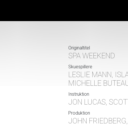
Originaltitel
SPA WEEKEND
Skuespillere
LESLIE MANN, ISLA
MICHELLE BUTEAU
Instruktion
JON LUCAS, SCO
Produktion
JOHN FRIEDBERG