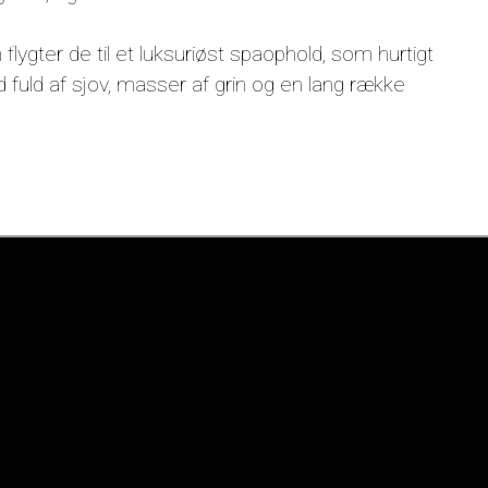
lygter de til et luksuriøst spaophold, som hurtigt
d fuld af sjov, masser af grin og en lang række