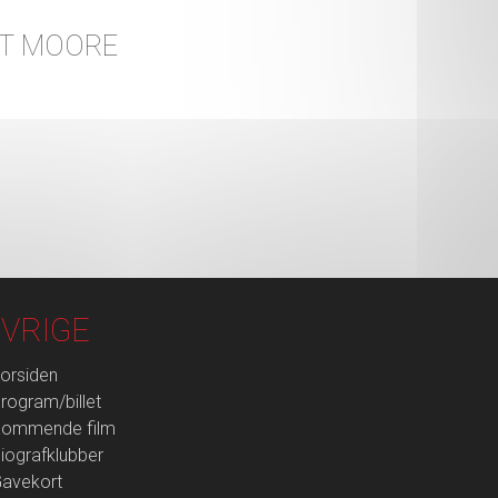
TT MOORE
VRIGE
orsiden
rogram/billet
ommende film
iografklubber
avekort