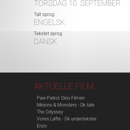
TORSDAG 10. SEPTEMBER
Talt sprog
ENGELSK
Tekstet sprog
DANSK
AKTUELLE FILM
Paw Patrol: Dino Filmen
Minions & Monsters - Dk tale
The Odyssey
Vores Løfte - Dk undertekster
Enzo