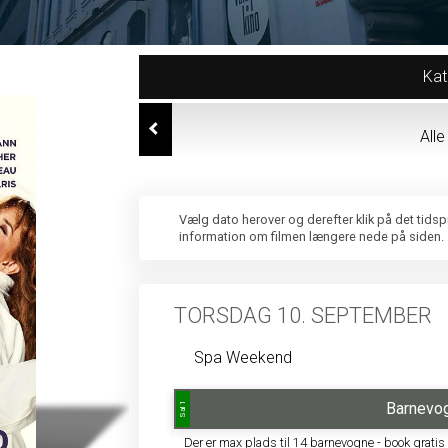
Kat
All
Vælg dato herover og derefter klik på det tids
information om filmen længere nede på siden.
TORSDAG 10. SEPTEMBER
Spa Weekend
Barnevog
Sal 1
Der er max plads til 14 barnevogne - book gratis