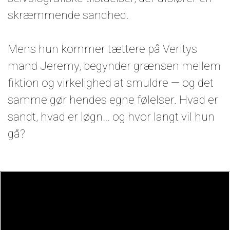
skræmmende sandhed.
Mens hun kommer tættere på Veritys
mand Jeremy, begynder grænsen mellem
fiktion og virkelighed at smuldre — og det
samme gør hendes egne følelser. Hvad er
sandt, hvad er løgn… og hvor langt vil hun
gå?