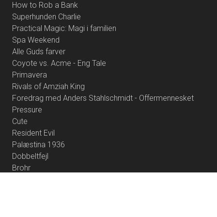
How to Rob a Bank
Superhunden Charlie
Practical Magic: Magi i familien
Spa Weekend
Alle Guds farver
Coyote vs. Acme - Eng Tale
Primavera
Rivals of Amziah King
Foredrag med Anders Stahlschmidt - Offermennesket
Pressure
Cute
Resident Evil
Palæstina 1936
Dobbeltfejl
Brohr
Heart of the Beast
Børnefilmklub 2026/27 - 6 film
Project Hail Mary
Betty Ballon