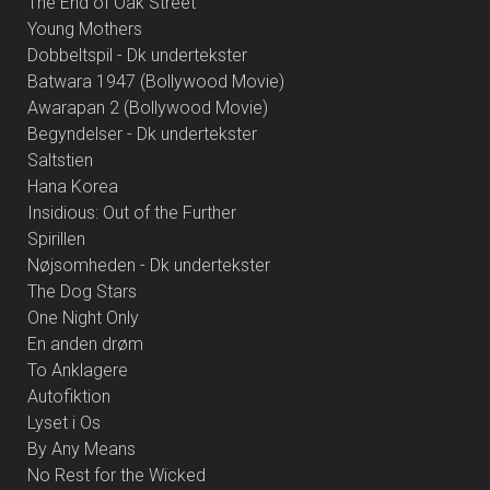
The End of Oak Street
Young Mothers
Dobbeltspil - Dk undertekster
Batwara 1947 (Bollywood Movie)
Awarapan 2 (Bollywood Movie)
Begyndelser - Dk undertekster
Saltstien
Hana Korea
Insidious: Out of the Further
Spirillen
Nøjsomheden - Dk undertekster
The Dog Stars
One Night Only
En anden drøm
To Anklagere
Autofiktion
Lyset i Os
By Any Means
No Rest for the Wicked