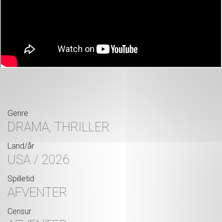
Genre
DRAMA, THRILLER
Land/år
USA / 2026
Spilletid
AFVENTER
Censur