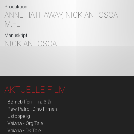
Produktion
ANNE HATHAWAY, NICK ANTOSCA
M.FL.
Manuskript
NICK ANTOSCA
AKTUELLE FILM
Børnebiffen - Fra 3 år
Paw Patrol: Dino Filmen
Ustoppelig
Vaiana - Org Tale
Vaiana - Dk Tale