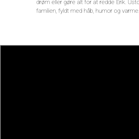
drøm eller gøre alt for at redde Erik. Us
familien, fyldt med håb, humor og varme