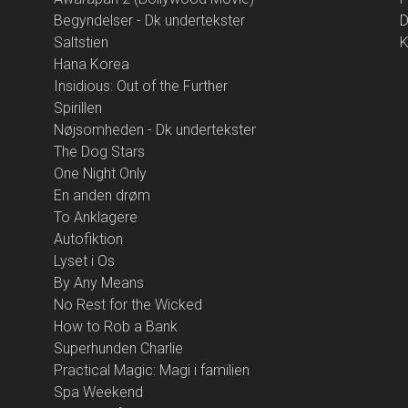
Begyndelser - Dk undertekster
D
Saltstien
K
Hana Korea
Insidious: Out of the Further
Spirillen
Nøjsomheden - Dk undertekster
The Dog Stars
One Night Only
En anden drøm
To Anklagere
Autofiktion
Lyset i Os
By Any Means
No Rest for the Wicked
How to Rob a Bank
Superhunden Charlie
Practical Magic: Magi i familien
Spa Weekend