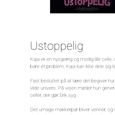
Ustoppelig
Kaja er en nysgerrig og modig lille celle,
bare ét problem: Kaja kan ikke dele sig l
Fast besluttet på at lære det begiver h
vilde univers. På vejen møder hun gene
celler, der gør Erik syg.
Det umage makkerpar bliver venner, og K