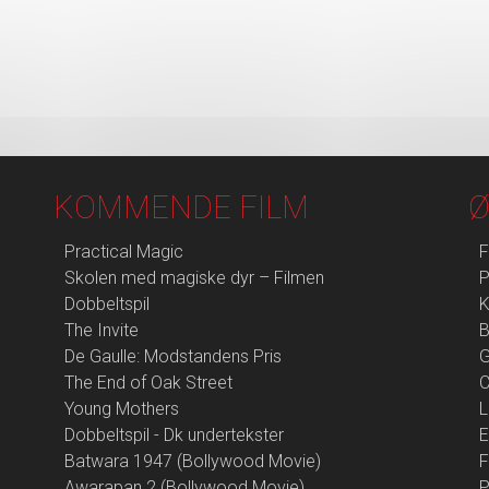
KOMMENDE FILM
Ø
Practical Magic
F
Skolen med magiske dyr – Filmen
P
Dobbeltspil
K
The Invite
B
De Gaulle: Modstandens Pris
G
The End of Oak Street
Young Mothers
L
Dobbeltspil - Dk undertekster
E
Batwara 1947 (Bollywood Movie)
F
Awarapan 2 (Bollywood Movie)
P