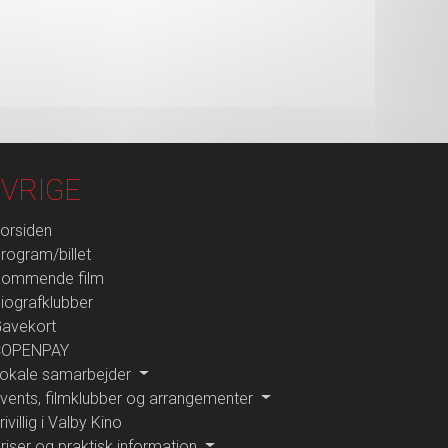
VRIGE
orsiden
rogram/billet
ommende film
iografklubber
avekort
COPENPAY
okale samarbejder
vents, filmklubber og arrangementer
rivillig i Valby Kino
riser og praktisk information