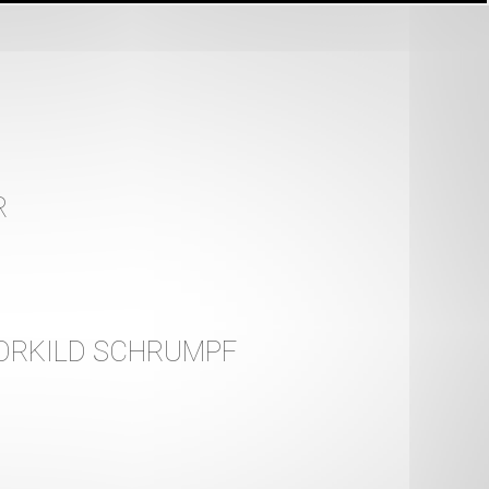
R
HORKILD SCHRUMPF