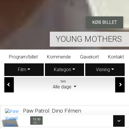
KØB BILLET
YOUNG MOTHERS
Program/billet
Kommende
Gavekort
Kontakt
Film
Kategori
Visning
Dato
Alle dage
Paw Patrol: Dino Filmen
15:30
15:30
Sal 1
SAL 1