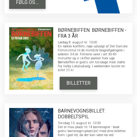
FØLG OS....
BØRNEBIFFEN: BØRNEBIFFEN -
FRA 3 ÅR
Lørdag 8. august kl. 10:00
En række kortfilm, nøje udvalgt af Det Danske
Filminstitut til de mindste biografgængere i
alderen 3-6 år. Filmene varer i alt 30-40
minutter og vi skifter pakker hver uge.
Børnebiffen er gratis om torsdage med støtte
fra Valby Lokaludvalg. I weekenden koster en
billet 25 kr.
BILLETTER
BARNEVOGNSBILLET:
DOBBELTSPIL
Torsdag 13. august kl. 10:30
Der er max plads til 14 barnevogne - book
gratis barnevognsplads(er) med dine billetter.
Kom i god tid, da der kan være kø ved