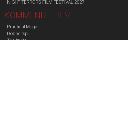
NIGHT TERRORS FILM FESTIVAL 2027
KOMMENDE FILM
Practical Magic
Dobbeltspil
The Invite
De Gaulle: Modstandens Pris
Young Mothers
Skolen med magiske dyr – Filmen
The End of Oak Street
Dobbeltspil - Dk undertekster
Batwara 1947 (Bollywood Movie)
Awarapan 2 (Bollywood Movie)
Begyndelser - Dk undertekster
Saltstien
Hana Korea
Insidious: Out of the Further
Spirillen