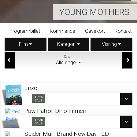
YOUNG MOTHERS
Program/billet
Kommende
Gavekort
Kontakt
Film
Kategori
Visning
Dato
Alle dage
Enzo
15:25
15:25
Sal 3
SAL 3
Paw Patrol: Dino Filmen
SE ALLE DAGE
15:30
15:30
Sal 1
SAL 1
LÆS MERE
Spider-Man: Brand New Day - 2D