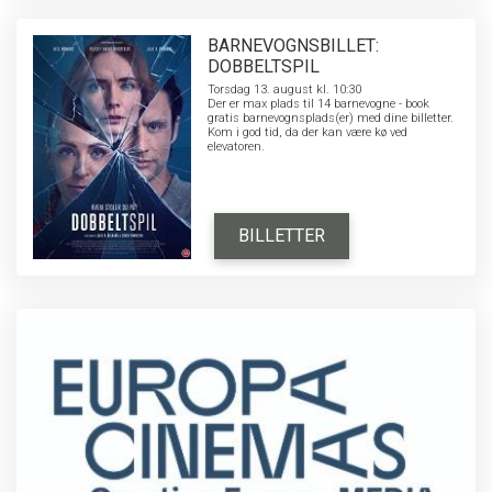
BARNEVOGNSBILLET:
DOBBELTSPIL
Torsdag 13. august kl. 10:30
Der er max plads til 14 barnevogne - book
gratis barnevognsplads(er) med dine billetter.
Kom i god tid, da der kan være kø ved
elevatoren.
BILLETTER