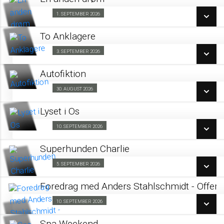
SE ALLE DAGE
1. SEPTEMBER 2026
Fra 01.09.2026
LÆS MERE
To Anklagere
SE ALLE DAGE
3. SEPTEMBER 2026
Kino & Kage 03/09
LÆS MERE
Autofiktion
SE ALLE DAGE
30. AUGUST 2026
Forpremiere 30/08
LÆS MERE
Lyset i Os
SE ALLE DAGE
10. SEPTEMBER 2026
Kino & Kage 10/09
LÆS MERE
Superhunden Charlie
SE ALLE DAGE
5. SEPTEMBER 2026
Forpremiere 05/09
LÆS MERE
Foredrag med Anders Stahlschmidt - Offer
SE ALLE DAGE
10. SEPTEMBER 2026
Fra 10.09.2026
LÆS MERE
Spa Weekend