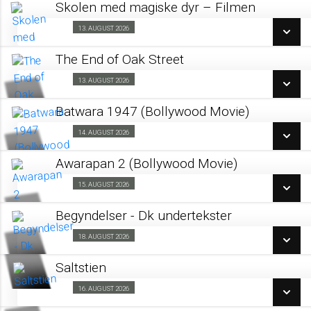
LÆS MERE
Skolen med magiske dyr – Filmen
SE ALLE DAGE
13. AUGUST 2026
Fra 13.08.2026
LÆS MERE
The End of Oak Street
SE ALLE DAGE
13. AUGUST 2026
Fra 13.08.2026
LÆS MERE
Batwara 1947 (Bollywood Movie)
SE ALLE DAGE
14. AUGUST 2026
Fra 14.08.2026
LÆS MERE
Awarapan 2 (Bollywood Movie)
SE ALLE DAGE
15. AUGUST 2026
Fra 15.08.2026
LÆS MERE
Begyndelser - Dk undertekster
SE ALLE DAGE
18. AUGUST 2026
Astapris vinder 18/08
LÆS MERE
Saltstien
SE ALLE DAGE
16. AUGUST 2026
Forpremiere 16/08