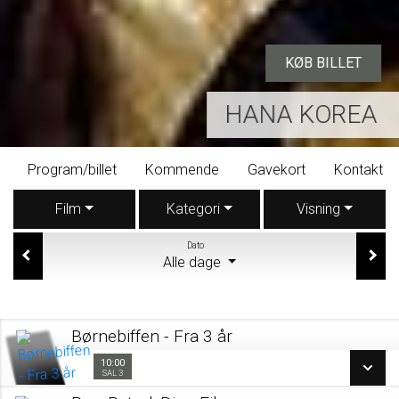
KØB BILLET
HANA KOREA
Program/billet
Kommende
Gavekort
Kontakt
Film
Kategori
Visning
Dato
Alle dage
Børnebiffen - Fra 3 år
10:00
10:00
Sal 3
SAL 3