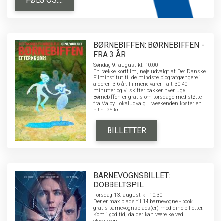
FØLG OS....
BØRNEBIFFEN: BØRNEBIFFEN -
FRA 3 ÅR
Søndag 9. august kl. 10:00
En række kortfilm, nøje udvalgt af Det Danske
Filminstitut til de mindste biografgængere i
alderen 3-6 år. Filmene varer i alt 30-40
minutter og vi skifter pakker hver uge.
Børnebiffen er gratis om torsdage med støtte
fra Valby Lokaludvalg. I weekenden koster en
billet 25 kr.
BILLETTER
BARNEVOGNSBILLET:
DOBBELTSPIL
Torsdag 13. august kl. 10:30
Der er max plads til 14 barnevogne - book
gratis barnevognsplads(er) med dine billetter.
Kom i god tid, da der kan være kø ved
elevatoren.