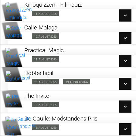
LÆS MERE
Kinoquizzen - Filmquiz
SE ALLE DAGE
11. AUGUST 2026
Fra 11.08.2026
LÆS MERE
Calle Malaga
SE ALLE DAGE
10. AUGUST 2026
Fra 10.08.2026
LÆS MERE
Practical Magic
SE ALLE DAGE
11. AUGUST 2026
Fra 11.08.2026
LÆS MERE
Dobbeltspil
SE ALLE DAGE
Dobbeltspil
13. AUGUST 2026
13. AUGUST 2026
Barnevognsbillet 13/08
LÆS MERE
The Invite
13. AUGUST 2026
Kino & Kage 13/08
Dk undertekster
De Gaulle: Modstandens Pris
Fra 13.08.2026
SE ALLE DAGE
13. AUGUST 2026
Fra 13.08.2026