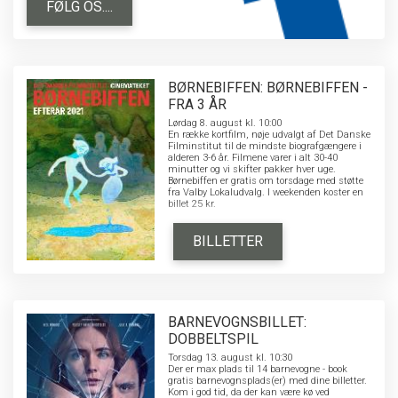
FØLG OS....
BØRNEBIFFEN: BØRNEBIFFEN -
FRA 3 ÅR
Lørdag 8. august kl. 10:00
En række kortfilm, nøje udvalgt af Det Danske
Filminstitut til de mindste biografgængere i
alderen 3-6 år. Filmene varer i alt 30-40
minutter og vi skifter pakker hver uge.
Børnebiffen er gratis om torsdage med støtte
fra Valby Lokaludvalg. I weekenden koster en
billet 25 kr.
BILLETTER
BARNEVOGNSBILLET:
DOBBELTSPIL
Torsdag 13. august kl. 10:30
Der er max plads til 14 barnevogne - book
gratis barnevognsplads(er) med dine billetter.
Kom i god tid, da der kan være kø ved