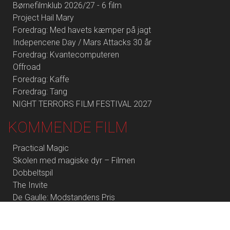
Børnefilmklub 2026/27 - 6 film
Project Hail Mary
Foredrag: Med havets kæmper på jagt
Indepencene Day / Mars Attacks 30 år
Foredrag: Kvantecomputeren
Offroad
Foredrag: Kaffe
Foredrag: Tang
NIGHT TERRORS FILM FESTIVAL 2027
KOMMENDE FILM
Practical Magic
Skolen med magiske dyr – Filmen
Dobbeltspil
The Invite
De Gaulle: Modstandens Pris
The End of Oak Street
Young Mothers