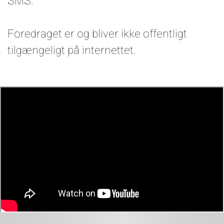
SMS.
Foredraget er og bliver ikke offentligt
tilgængeligt på internettet.