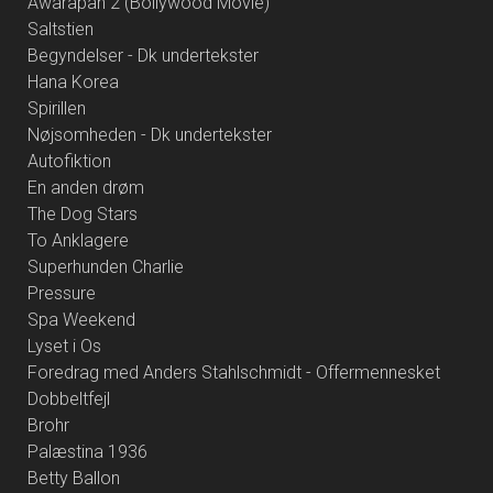
Awarapan 2 (Bollywood Movie)
Saltstien
Begyndelser - Dk undertekster
Hana Korea
Spirillen
Nøjsomheden - Dk undertekster
Autofiktion
En anden drøm
The Dog Stars
To Anklagere
Superhunden Charlie
Pressure
Spa Weekend
Lyset i Os
Foredrag med Anders Stahlschmidt - Offermennesket
Dobbeltfejl
Brohr
Palæstina 1936
Betty Ballon