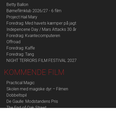
Betty Ballon
Børnefilmklub 2026/27 - 6 film
Project Hail Mary
Foredrag: Med havets kæmper på jagt
Indepencene Day / Mars Attacks 30 år
Foredrag: Kvantecomputeren
Offroad
Foredrag: Kaffe
Foredrag: Tang
NIGHT TERRORS FILM FESTIVAL 2027
KOMMENDE FILM
Practical Magic
Skolen med magiske dyr – Filmen
Dobbeltspil
De Gaulle: Modstandens Pris
The End of Oak Street
The Invite