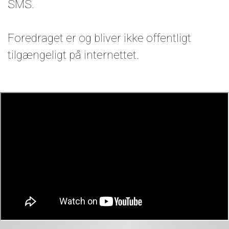
SMS.
Foredraget er og bliver ikke offentligt
tilgængeligt på internettet.