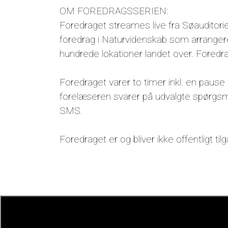
OM FOREDRAGSSERIEN:
Foredraget streames live fra Søauditorier
foredrag i Naturvidenskab som arrangere
hundrede lokationer landet over. Foredra
Foredraget varer to timer inkl. en pause
forelæseren svarer på udvalgte spørgsmå
SMS.
Foredraget er og bliver ikke offentligt til