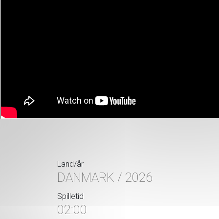
Land/år
DANMARK / 2026
Spilletid
02:00