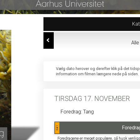
Kat
All
Vælg dato herover og derefter klik på det tids
information om filmen længere nede på siden.
TIRSDAG 17. NOVEMBER
Foredrag: Tang
Foredrag
Sal 1
Foredragene er meget populære, så husk venligst at