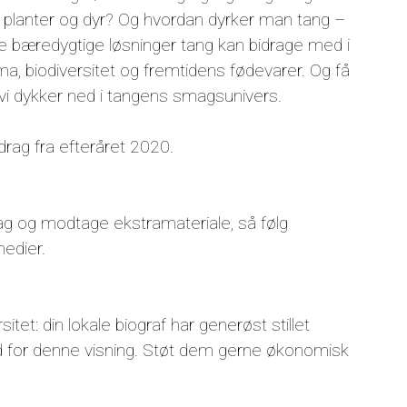
a planter og dyr? Og hvordan dyrker man tang –
e bæredygtige løsninger tang kan bidrage med i
a, biodiversitet og fremtidens fødevarer. Og få
vi dykker ned i tangens smagsunivers.
drag fra efteråret 2020.
g og modtage ekstramateriale, så følg
edier.
tet: din lokale biograf har generøst stillet
hed for denne visning. Støt dem gerne økonomisk