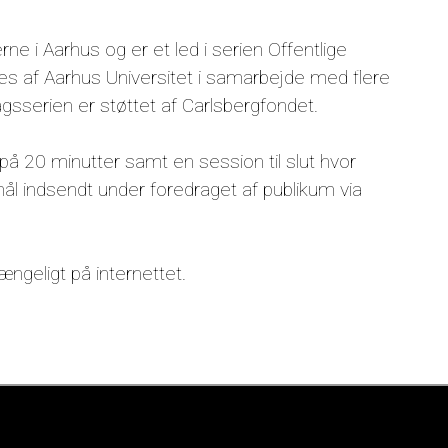
ne i Aarhus og er et led i serien Offentlige
s af Aarhus Universitet i samarbejde med flere
gsserien er støttet af Carlsbergfondet.
 på 20 minutter samt en session til slut hvor
l indsendt under foredraget af publikum via
gængeligt på internettet.