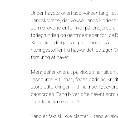
Under havets overflade vokser tang i et v
Tangskovene, der vokser langs klodens ky
som skovene er for livet på landjorden. 
fødegrundlag og gemmesteder for utalli
Samtidig bidrager tang til at holde både 
næringsstoffer fra havvandet, optager C
forsuring af havet.
Mennesker overalt på kloden har siden
ressource – til mad, foder, gødning, krudt
store udfordringer – klimakrise, fødevare
dagsorden. Tang bliver ofte nævnt som 
nu virkelig være rigtigt?
Tang er faktisk ikke planter – tang er al