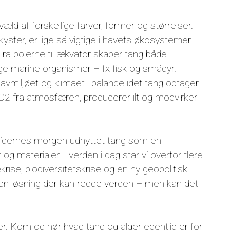
æld af forskellige farver, former og størrelser.
ster, er lige så vigtige i havets økosystemer
Fra polerne til ækvator skaber tang både
ge marine organismer – fx fisk og smådyr.
havmiljøet og klimaet i balance idet tang optager
O2 fra atmosfæren, producerer ilt og modvirker
 tidernes morgen udnyttet tang som en
 og materialer. I verden i dag står vi overfor flere
krise, biodiversitetskrise og en ny geopolitisk
en løsning der kan redde verden – men kan det
ger. Kom og hør hvad tang og alger egentlig er for