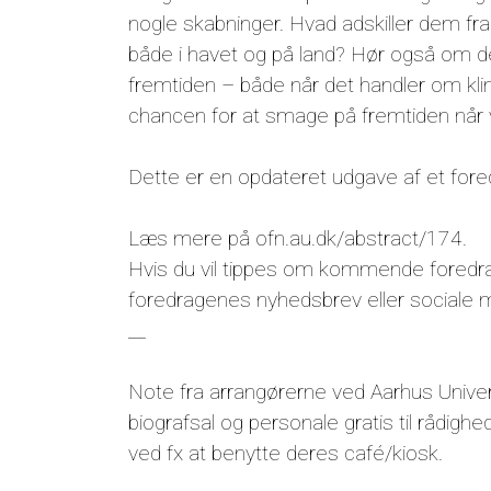
nogle skabninger. Hvad adskiller dem fr
både i havet og på land? Hør også om d
fremtiden – både når det handler om klim
chancen for at smage på fremtiden når 
Dette er en opdateret udgave af et fore
Læs mere på ofn.au.dk/abstract/174.
Hvis du vil tippes om kommende foredra
foredragenes nyhedsbrev eller sociale m
__
Note fra arrangørerne ved Aarhus Universi
biografsal og personale gratis til rådig
ved fx at benytte deres café/kiosk.