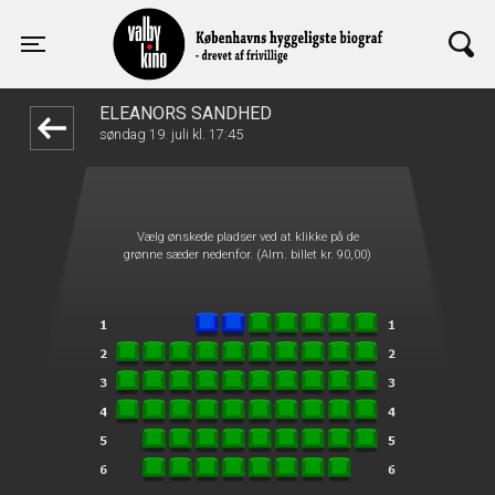
Valby Kino
1step-front02 095001
Toggle navigation
ELEANORS SANDHED
søndag 19. juli kl. 17:45
Vælg ønskede pladser ved at klikke på de
grønne sæder nedenfor. (Alm. billet kr. 90,00)