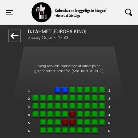
Valby Kino
front03-cc 074333
Toggle navigation
DJ AHMET [EUROPA KINO]
onsdag 15. juli kl. 17:30
Vælg ønskede pladser ved at klikke på de
grønne sæder nedenfor. (Alm. billet kr. 90,00)