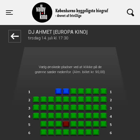
Valby Kino
1step-front02 081402
Toggle navigation
DJ AHMET [EUROPA KINO]
tirsdag 14. juli kl. 17:30
Vælg ønskede pladser ved at klikke på de
grønne sæder nedenfor. (Alm. billet kr. 90,00)