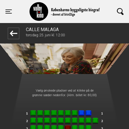
Valby Kino
1step-front02 115946
Toggle navigation
CALLE MALAGA
torsdag 25. juni kl. 12:00
Vælg ønskede pladser ved at klikke på de
grønne sæder nedenfor. (Alm. billet kr. 80,00)