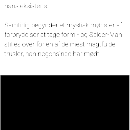
hans eksistens.
Samtidig begynder et mystisk mønster af
forbrydelser at tage form - og Spider-Man
stilles over for en af de mest magtfulde
trusler, han nogensinde har mødt.