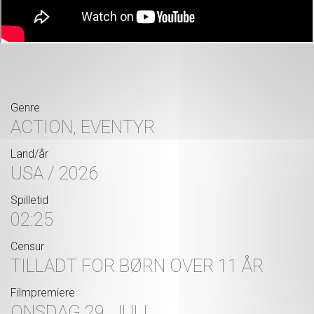
Genre
ACTION, EVENTYR
Land/år
USA / 2026
Spilletid
02:25
Censur
TILLADT FOR BØRN OVER 11 ÅR
Filmpremiere
ONSDAG 29. JULI