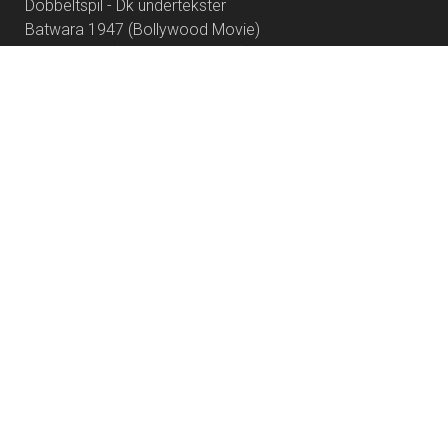
Dobbeltspil - Dk undertekster
Batwara 1947 (Bollywood Movie)
Awarapan 2 (Bollywood Movie)
Begyndelser - Dk undertekster
Saltstien
Hana Korea
Insidious: Out of the Further
Spirillen
Nøjsomheden - Dk undertekster
The Dog Stars
One Night Only
En anden drøm
To Anklagere
Autofiktion
Lyset i Os
By Any Means
No Rest for the Wicked
How to Rob a Bank
Superhunden Charlie