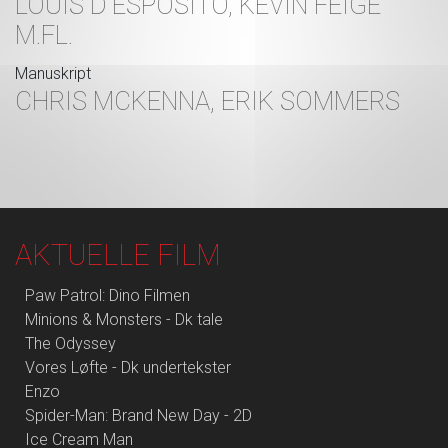
LOUIS D'ESPOSITO, KEVIN FEIGE
M.FL.
Manuskript
CHRIS MCKENNA, ERIK SOMMERS
AKTUELLE FILM
Paw Patrol: Dino Filmen
Minions & Monsters - Dk tale
The Odyssey
Vores Løfte - Dk undertekster
Enzo
Spider-Man: Brand New Day - 2D
Ice Cream Man