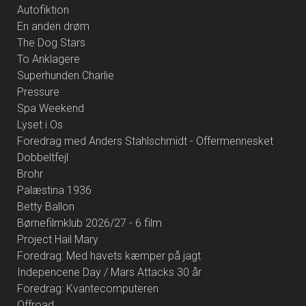
Autofiktion
En anden drøm
The Dog Stars
To Anklagere
Superhunden Charlie
Pressure
Spa Weekend
Lyset i Os
Foredrag med Anders Stahlschmidt - Offermennesket
Dobbeltfejl
Brohr
Palæstina 1936
Betty Ballon
Børnefilmklub 2026/27 - 6 film
Project Hail Mary
Foredrag: Med havets kæmper på jagt
Indepencene Day / Mars Attacks 30 år
Foredrag: Kvantecomputeren
Offroad