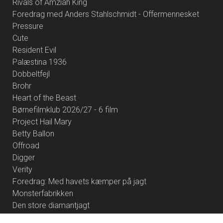
Rivals of Amziah King
Foredrag med Anders Stahlschmidt - Offermennesket
Pressure
Cute
Resident Evil
Palæstina 1936
Dobbeltfejl
Brohr
Heart of the Beast
Børnefilmklub 2026/27 - 6 film
Project Hail Mary
Betty Ballon
Offroad
Digger
Verity
Foredrag: Med havets kæmper på jagt
Monsterfabrikken
Den store diamantjagt
The Social Reckoning