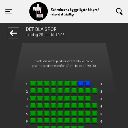
Valby Kino
front05-temp 093040
Toggle navigation
DET BLÅ SPOR
torsdag 25. juni kl. 10:05
Vælg ønskede pladser ved at klikke på de
grønne sæder nedenfor. (Alm. billet kr. 90,00)