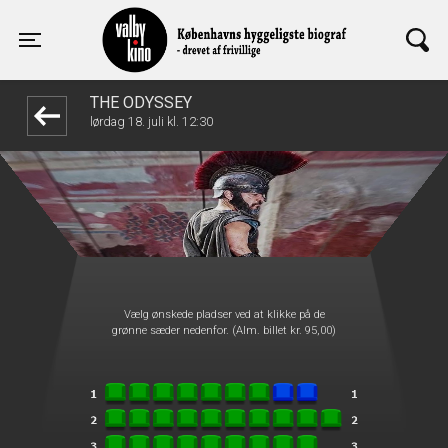
Valby Kino
front03-cc 071900
Toggle navigation
THE ODYSSEY
lørdag 18. juli kl. 12:30
Vælg ønskede pladser ved at klikke på de
grønne sæder nedenfor. (Alm. billet kr. 95,00)