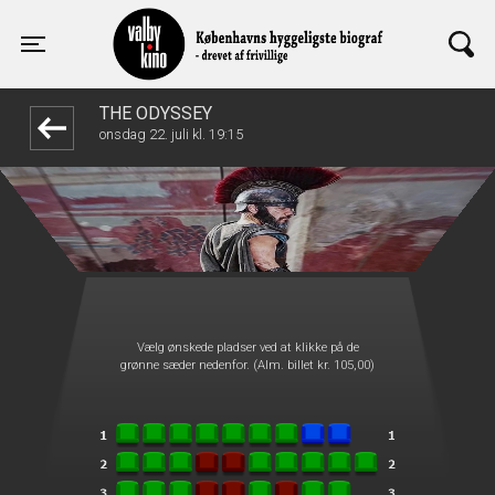
Valby Kino
front03-cc 060813
Toggle navigation
THE ODYSSEY
onsdag 22. juli kl. 19:15
Vælg ønskede pladser ved at klikke på de
grønne sæder nedenfor. (Alm. billet kr. 105,00)