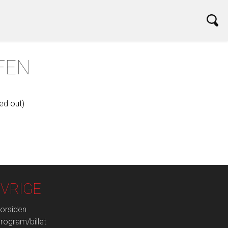
FEN
ed out)
VRIGE
orsiden
rogram/billet