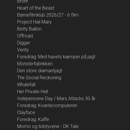
Brohr
Heart of the Beast
Børnefilmklub 2026/27 - 6 film
Project Hail Mary
Betty Ballon
Offroad
Digger
Verity
Foredrag: Med havets kæmper på jagt
Monsterfabrikken
Den store diamantjagt
The Social Reckoning
Whalefall
Her Private Hell
Indepencene Day / Mars Attacks 30 år
Foredrag: Kvantecomputeren
Clayface
Foredrag: Kaffe
Momo og tidstyvene - DK Tale