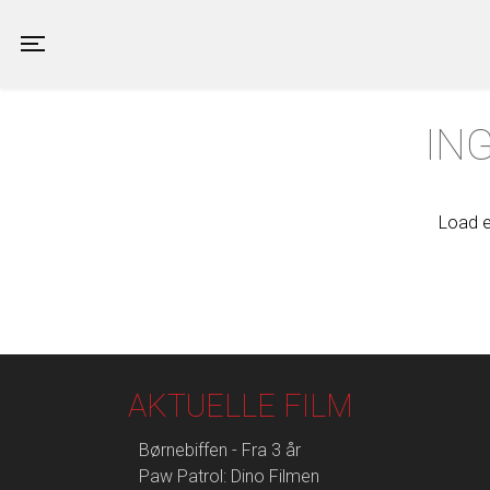
Valby Kino
Toggle navigation
IN
Load e
AKTUELLE FILM
Børnebiffen - Fra 3 år
Paw Patrol: Dino Filmen