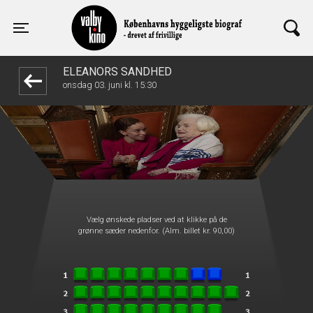
Valby Kino
front03-cc 071144
Toggle navigation
ELEANORS SANDHED
onsdag 03. juni kl. 15:30
Vælg ønskede pladser ved at klikke på de
grønne sæder nedenfor. (Alm. billet kr. 90,00)